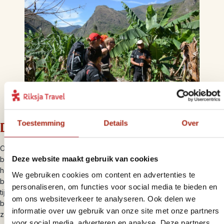
Toestemming
Details
Over
Duurzame bouwstenen wereldwijd
Op de meeste bestemmingen bieden we een of meerdere
Deze website maakt gebruik van cookies
bouwstenen aan waar we bewust voor een duurzame insteek
hebben gekozen. Bijvoorbeeld door ontmoetingen met de lokale
We gebruiken cookies om content en advertenties te
bevolking wanneer je bij hen in een homestay verblijft of met hen
personaliseren, om functies voor social media te bieden en
tijdens een excursie op pad gaat. Maar ook voor de andere
om ons websiteverkeer te analyseren. Ook delen we
bouwstenen hebben we bewuste, verantwoorde, keuzes gemaakt
informatie over uw gebruik van onze site met onze partners
zoals het vervoer per lokale bus.
voor social media, adverteren en analyse. Deze partners