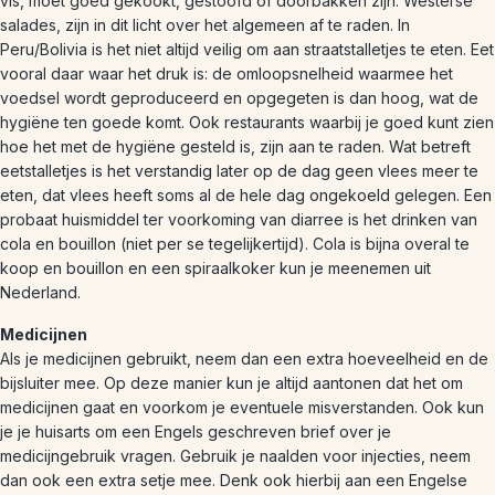
vis, moet goed gekookt, gestoofd of doorbakken zijn. Westerse
salades, zijn in dit licht over het algemeen af te raden. In
Peru/Bolivia is het niet altijd veilig om aan straatstalletjes te eten. Eet
vooral daar waar het druk is: de omloopsnelheid waarmee het
voedsel wordt geproduceerd en opgegeten is dan hoog, wat de
hygiëne ten goede komt. Ook restaurants waarbij je goed kunt zien
hoe het met de hygiëne gesteld is, zijn aan te raden. Wat betreft
eetstalletjes is het verstandig later op de dag geen vlees meer te
eten, dat vlees heeft soms al de hele dag ongekoeld gelegen. Een
probaat huismiddel ter voorkoming van diarree is het drinken van
cola en bouillon (niet per se tegelijkertijd). Cola is bijna overal te
koop en bouillon en een spiraalkoker kun je meenemen uit
Nederland.
Medicijnen
Als je medicijnen gebruikt, neem dan een extra hoeveelheid en de
bijsluiter mee. Op deze manier kun je altijd aantonen dat het om
medicijnen gaat en voorkom je eventuele misverstanden. Ook kun
je je huisarts om een Engels geschreven brief over je
medicijngebruik vragen. Gebruik je naalden voor injecties, neem
dan ook een extra setje mee. Denk ook hierbij aan een Engelse