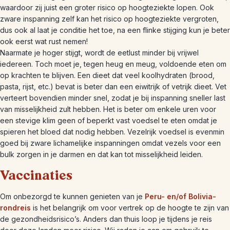
waardoor zij juist een groter risico op hoogteziekte lopen. Ook
zware inspanning zelf kan het risico op hoogteziekte vergroten,
dus ook al laat je conditie het toe, na een flinke stijging kun je beter
ook eerst wat rust nemen!
Naarmate je hoger stijgt, wordt de eetlust minder bij vrijwel
iedereen. Toch moet je, tegen heug en meug, voldoende eten om
op krachten te blijven. Een dieet dat veel koolhydraten (brood,
pasta, rijst, etc.) bevat is beter dan een eiwitrijk of vetrijk dieet. Vet
verteert bovendien minder snel, zodat je bij inspanning sneller last
van misselijkheid zult hebben. Het is beter om enkele uren voor
een stevige klim geen of beperkt vast voedsel te eten omdat je
spieren het bloed dat nodig hebben. Vezelrijk voedsel is evenmin
goed bij zware lichamelijke inspanningen omdat vezels voor een
bulk zorgen in je darmen en dat kan tot misselijkheid leiden.
Vaccinaties
Om onbezorgd te kunnen genieten van je
Peru- en/of Bolivia-
rondreis
is het belangrijk om voor vertrek op de hoogte te zijn van
de gezondheidsrisico’s. Anders dan thuis loop je tijdens je reis