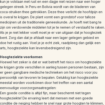
kun je volstaan met rust en een dagje niet reizen naar een hoger
gelegen streek. In Peru en Bolivia wordt van de bladeren van
coca-struiken thee getrokken. Deze thee verlicht de hoofdpijn en
is overal te krijgen. De plant vormt een grondstof voor talloze
medicijnen uit de traditionele geneeskunde. Je hoeft niet bang te
zijn om verdovende middelen tot je te nemen of verslaafd te raken.
Als je je niet lekker voelt moet je er van uitgaan dat je hoogteziek
bent. Zorg dan dat je afdaalt naar een lager gelegen gebied en
doe het rustig aan. Voel je je echt ziek, raadpleeg dan gelijk een
arts, hoogteziekte kan levensbedreigend zijn.
Hoogteziekte voorkomen
Hoewel het zeker is dat er wat betreft het risico om hoogteziekte
te krijgen grote verschillen in aanleg tussen personen bestaan, zijn
er geen gangbare medische technieken om het risico voor jou
persoonlijk van tevoren te bepalen. Gelukkig kan hoogteziekte
meestal worden voorkómen door het treffen van een aantal
eenvoudige voorzorgsmaatregelen:
Een goede conditie is altijd fijn, maar beschermt niet tegen
hoogteziekte! De ervaring leert dat mensen met een goede
conditie de neiging hebben te snel naar grote hoogten te klimmen,