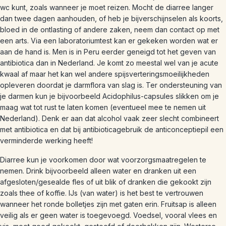
wc kunt, zoals wanneer je moet reizen. Mocht de diarree langer
dan twee dagen aanhouden, of heb je bijverschijnselen als koorts,
bloed in de ontlasting of andere zaken, neem dan contact op met
een arts. Via een laboratoriumtest kan er gekeken worden wat er
aan de hand is. Men is in Peru eerder geneigd tot het geven van
antibiotica dan in Nederland. Je komt zo meestal wel van je acute
kwaal af maar het kan wel andere spijsverteringsmoeilijkheden
opleveren doordat je darmflora van slag is. Ter ondersteuning van
je darmen kun je bijvoorbeeld Acidophilus-capsules slikken om je
maag wat tot rust te laten komen (eventueel mee te nemen uit
Nederland). Denk er aan dat alcohol vaak zeer slecht combineert
met antibiotica en dat bij antibioticagebruik de anticonceptiepil een
verminderde werking heeft!
Diarree kun je voorkomen door wat voorzorgsmaatregelen te
nemen. Drink bijvoorbeeld alleen water en dranken uit een
afgesloten/gesealde fles of uit blik of dranken die gekookt zijn
zoals thee of koffie. IJs (van water) is het best te vertrouwen
wanneer het ronde bolletjes zijn met gaten erin. Fruitsap is alleen
veilig als er geen water is toegevoegd. Voedsel, vooral vlees en