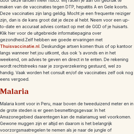
door deze landen meer risico. Wij raden je aan om gebruik te
maken van de vaccinaties tegen DTP, hepatitis A en Gele koorts.
Deze vaccinaties zijn lang geldig. Mocht je een frequente reiziger
zijn, dan is de kans groot dat je deze al hebt. Neem voor een up-
to-date en accuraat advies contact op met de GGD of je huisarts.
Klik hier voor de uitgebreide informatiepagina over
gezondheid.Zelf hebben we goede ervaringen met
Thuisvaccinatie.nl
. Deskundige artsen komen thuis of op kantoor
langs wanneer het jou uitkomt, dus ook ’s avonds en in het
weekend, om advies te geven en direct in te enten. De rekening
wordt rechtstreeks naar je zorgverzekering gestuurd, wel zo
handig. Vaak worden het consult en/of de vaccinaties zelf ook nog
eens vergoed.
Malaria
Malaria komt voor in Peru, maar boven de tweeduizend meter en in
de grote steden is er geen besmettingsgevaar. In het
Amazonegebied daarentegen kan de malariamug wel voorkomen.
Gewone muggen zijn er altijd en daarom is het belangrijk
voorzorgsmaatregelen te nemen als je naar de jungle of