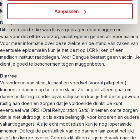
Inentingen worden alleen aangeraden als je voor drie maanden of
langer door Peru en Bolivia reist.
Aanpassen
Dengue
Dit is een ziekte die wordt overgedragen door muggen en
waarvoor dezelfde voorzorgsmaatregelen gelden als voor malaria.
Voor meer informatie over deze ziekte en de stand van zaken van
eventuele epidemieën kun je het best op LCR kijken of een
medisch instituut raadplegen. Voor Dengue bestaat geen vaccin. Je
dient je goed te beschermen tegen muggenbeten.
Diarree
Verandering van ritme, klimaat en voedsel (vooral pittig eten)
kunnen je darmen op hol doen slaan. Zo lang dit alleen gaat om
dunne ontlasting zonder bijverschijnselen kun je het beste gewoon
rustig aan doen en zorgen dat je voldoende drinkt. Je kunt
eventueel wat ORS (Oral Rehydration Salts) innemen om te zorgen
dat je niet uitdroogt, dit is extra belangrijk voor kinderen en oudere
vakantiegangers. Als je echt moet reizen kun je nog loperamide
innemen. Dit legt de peristaltiek van de darmen lam zodat het lijkt
alsof de diarree over is. Gebruik dit alleen als je niet vaak naar de