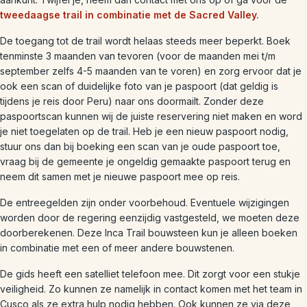
tweedaagse trail in combinatie met de Sacred Valley.
De toegang tot de trail wordt helaas steeds meer beperkt. Boek
tenminste 3 maanden van tevoren (voor de maanden mei t/m
september zelfs 4-5 maanden van te voren) en zorg ervoor dat je
ook een scan of duidelijke foto van je paspoort (dat geldig is
tijdens je reis door Peru) naar ons doormailt. Zonder deze
paspoortscan kunnen wij de juiste reservering niet maken en word
je niet toegelaten op de trail. Heb je een nieuw paspoort nodig,
stuur ons dan bij boeking een scan van je oude paspoort toe,
vraag bij de gemeente je ongeldig gemaakte paspoort terug en
neem dit samen met je nieuwe paspoort mee op reis.
De entreegelden zijn onder voorbehoud. Eventuele wijzigingen
worden door de regering eenzijdig vastgesteld, we moeten deze
doorberekenen. Deze Inca Trail bouwsteen kun je alleen boeken
in combinatie met een of meer andere bouwstenen.
De gids heeft een satelliet telefoon mee. Dit zorgt voor een stukje
veiligheid. Zo kunnen ze namelijk in contact komen met het team in
Cusco als ze extra hulp nodig hebben. Ook kunnen ze via deze