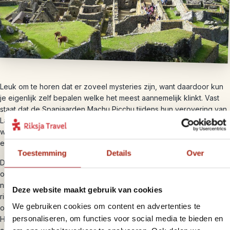
Leuk om te horen dat er zoveel mysteries zijn, want daardoor kun
je eigenlijk zelf bepalen welke het meest aannemelijk klinkt. Vast
staat dat de Spanjaarden Machu Picchu tijdens hun verovering van
Latijns Amerika nooit hebben gevonden. Pas in 1911 kwam de
wetenschapper Hiram Bingham bij toeval bij de vesting uit, hij was
eigenlijk op zoek naar een andere stad.
Toestemming
Details
Over
De Huayna Picchu, de uitstekende berg naast Machu Picchu, kun je
ook beklimmen. Hiervoor dien je een extra entree te betalen, die
niet standaard is inbegrepen. Wij vonden het uitzicht bergopwaarts
Deze website maakt gebruik van cookies
richting de zonnepoort namelijk net zo mooi en de meeste van
We gebruiken cookies om content en advertenties te
onze reizigers slaan deze pittige klim bergopwaarts over. Wil je de
personaliseren, om functies voor social media te bieden en
Huayna Picchu wel graag beklimmen, geef het dan van te voren