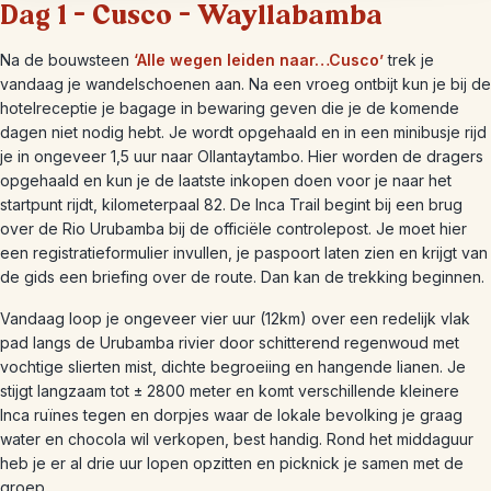
Dag 1 – Cusco – Wayllabamba
Na de bouwsteen
‘Alle wegen leiden naar…Cusco’
trek je
vandaag je wandelschoenen aan. Na een vroeg ontbijt kun je bij de
hotelreceptie je bagage in bewaring geven die je de komende
dagen niet nodig hebt. Je wordt opgehaald en in een minibusje rijd
je in ongeveer 1,5 uur naar Ollantaytambo. Hier worden de dragers
opgehaald en kun je de laatste inkopen doen voor je naar het
startpunt rijdt, kilometerpaal 82. De Inca Trail begint bij een brug
over de Rio Urubamba bij de officiële controlepost. Je moet hier
een registratieformulier invullen, je paspoort laten zien en krijgt van
de gids een briefing over de route. Dan kan de trekking beginnen.
Vandaag loop je ongeveer vier uur (12km) over een redelijk vlak
pad langs de Urubamba rivier door schitterend regenwoud met
vochtige slierten mist, dichte begroeiing en hangende lianen. Je
stijgt langzaam tot ± 2800 meter en komt verschillende kleinere
Inca ruïnes tegen en dorpjes waar de lokale bevolking je graag
water en chocola wil verkopen, best handig. Rond het middaguur
heb je er al drie uur lopen opzitten en picknick je samen met de
groep.