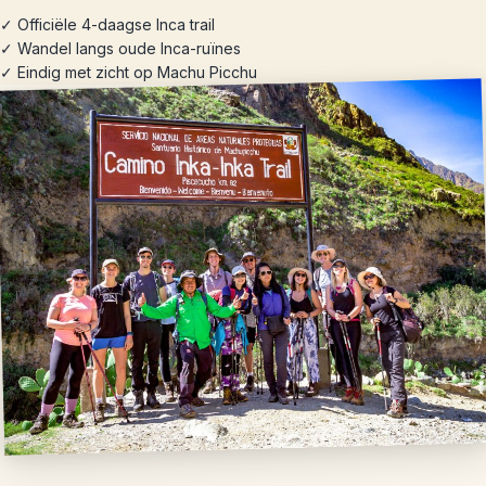
✓ Officiële 4-daagse Inca trail
✓ Wandel langs oude Inca-ruïnes
✓ Eindig met zicht op Machu Picchu