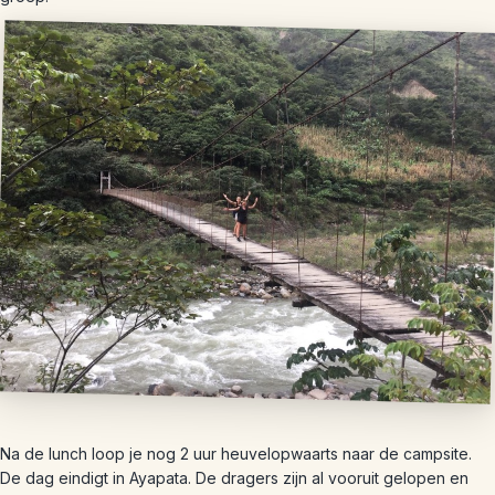
Na de lunch loop je nog 2 uur heuvelopwaarts naar de campsite.
De dag eindigt in Ayapata. De dragers zijn al vooruit gelopen en