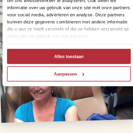
aan ons door. Net zoals een bezoek aan de Machu Picchu mag
om ons websiteverkeer te analyseren. Ook delen we
namelijk slechts een beperkt aantal reizigers deze berg per dag
informatie over uw gebruik van onze site met onze partners
beklimmen. Daarom is tijdig reserveren belangrijk.
voor social media, adverteren en analyse. Deze partners
kunnen deze gegevens combineren met andere informatie
die u aan ze heeft verstrekt of die ze hebben verzameld op
basis van uw gebruik van hun services.
Alles toestaan
Aanpassen