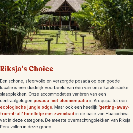
Riksja's Choice
Een schone, sfeervolle en verzorgde posada op een goede
locatie is een duidelijk voorbeeld van één van onze karaktistieke
slaapplekken. Onze accommodaties variëren van een
centraalgelegen
posada met bloemenpatio
in Arequipa tot een
ecologische junglelodge
. Maar ook een heerlijk
‘getting-away-
from-it-all’ hotelletje met zwembad
in de oase van Huacachina
valt in deze categorie. De meeste overnachtingplekken van Riksja
Peru vallen in deze groep.