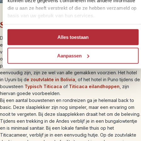
kunnen deze gegevens combineren met andere informatie
die u aan ze heeft verstrekt of die ze hebben verzameld op
basis van uw gebruik van hun services.
Smart hotels
Alles toestaan
Dit zijn simpele, maar redelijk comfortabele slaapplekken. Je hebt
een eigen kamer met eigen toiletfaciliteiten, maar het hotel heeft
verder weinig sfeer. Wij hebben voor deze slaapplekken gekozen
Aanpassen
omdat er vaak geen knussere hotels zijn of deze geen goede
prijs/kwaliteitsverhouding hebben. Ondanks dat de kamers
eenvoudig zijn, zijn ze wel van alle gemakken voorzien. Het hotel
in Uyuni bij d
e zoutvlakte in Bolivia
, of het hotel in Puno tijdens de
bouwsteen
Typisch Titicaca
of
Titicaca eilandhoppen
, zijn
hiervan goede voorbeelden.
Bij een aantal bouwstenen en rondreizen ga je helemaal back to
basic. Deze slaaplekker zijn nog simpeler, maar een ervaring om
nooit te vergeten. Bij deze slaapplekken draait het om de beleving.
Tijdens een trekking in de Andes verblijf je in een bungalowtentje
en is minimaal sanitair. Bij een lokale familie thuis op het
Titicacameer, verblijf je in een eenvoudig hutje. Op de zoutvlakte