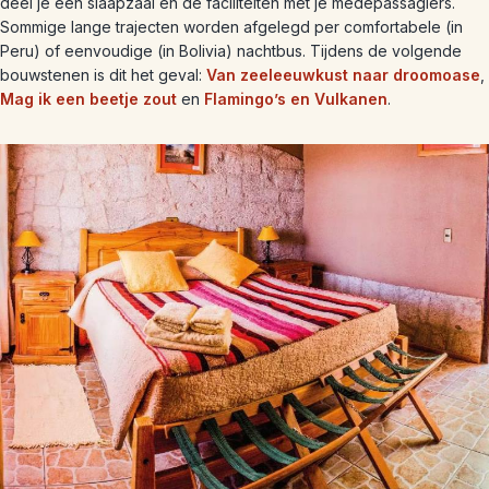
deel je een slaapzaal en de faciliteiten met je medepassagiers.
Sommige lange trajecten worden afgelegd per comfortabele (in
Peru) of eenvoudige (in Bolivia) nachtbus. Tijdens de volgende
bouwstenen is dit het geval:
Van zeeleeuwkust naar droomoase
,
Mag ik een beetje zout
en
Flamingo’s en Vulkanen
.