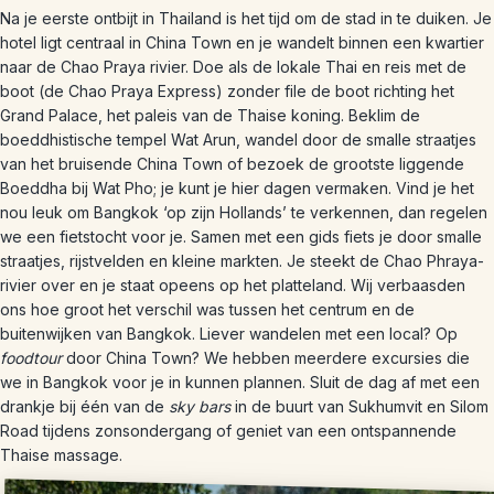
Na je eerste ontbijt in Thailand is het tijd om de stad in te duiken. Je
hotel ligt centraal in China Town en je wandelt binnen een kwartier
naar de Chao Praya rivier. Doe als de lokale Thai en reis met de
boot (de Chao Praya Express) zonder file de boot richting het
Grand Palace, het paleis van de Thaise koning. Beklim de
boeddhistische tempel Wat Arun, wandel door de smalle straatjes
van het bruisende China Town of bezoek de grootste liggende
Boeddha bij Wat Pho; je kunt je hier dagen vermaken. Vind je het
nou leuk om Bangkok ‘op zijn Hollands’ te verkennen, dan regelen
we een fietstocht voor je. Samen met een gids fiets je door smalle
straatjes, rijstvelden en kleine markten. Je steekt de Chao Phraya-
rivier over en je staat opeens op het platteland. Wij verbaasden
ons hoe groot het verschil was tussen het centrum en de
buitenwijken van Bangkok. Liever wandelen met een local? Op
foodtour
door China Town? We hebben meerdere excursies die
we in Bangkok voor je in kunnen plannen. Sluit de dag af met een
drankje bij één van de
sky bars
in de buurt van Sukhumvit en Silom
Road tijdens zonsondergang of geniet van een ontspannende
Thaise massage.