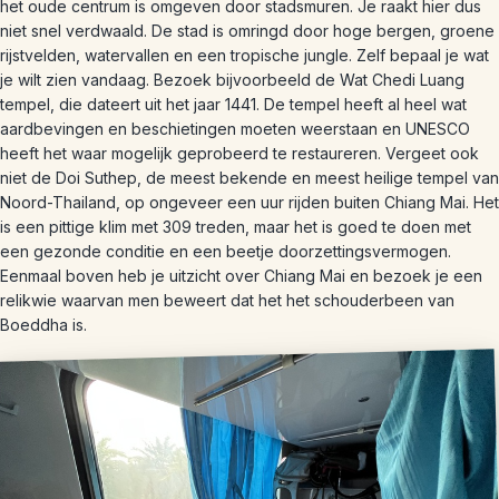
het oude centrum is omgeven door stadsmuren. Je raakt hier dus
niet snel verdwaald. De stad is omringd door hoge bergen, groene
rijstvelden, watervallen en een tropische jungle. Zelf bepaal je wat
je wilt zien vandaag. Bezoek bijvoorbeeld de Wat Chedi Luang
tempel, die dateert uit het jaar 1441. De tempel heeft al heel wat
aardbevingen en beschietingen moeten weerstaan en UNESCO
heeft het waar mogelijk geprobeerd te restaureren. Vergeet ook
niet de Doi Suthep, de meest bekende en meest heilige tempel van
Noord-Thailand, op ongeveer een uur rijden buiten Chiang Mai. Het
is een pittige klim met 309 treden, maar het is goed te doen met
een gezonde conditie en een beetje doorzettingsvermogen.
Eenmaal boven heb je uitzicht over Chiang Mai en bezoek je een
relikwie waarvan men beweert dat het het schouderbeen van
Boeddha is.