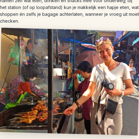
namen zelf wat eten, drinken en snacks mee voor onderweg; bij
het station (of op loopafstand) kun je makkelijk een hapje eten, wat
shoppen én zelfs je bagage achterlaten, wanneer je vroeg uit moet
checken.