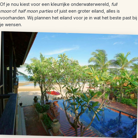
Of je nou kiest voor een kleurrijke onderwaterwereld,
full
moon
of
half moon parties
of juist een groter eiland, alles is
voorhanden. Wij plannen het eiland voor je in wat het beste past bij
je wensen.