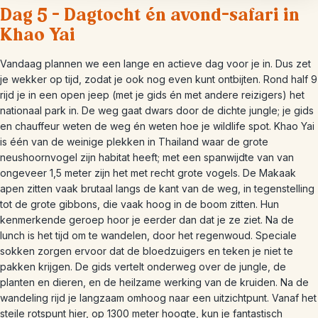
Dag 5 – Dagtocht én avond-safari in
Khao Yai
Vandaag plannen we een lange en actieve dag voor je in. Dus zet
je wekker op tijd, zodat je ook nog even kunt ontbijten. Rond half 9
rijd je in een open jeep (met je gids én met andere reizigers) het
nationaal park in. De weg gaat dwars door de dichte jungle; je gids
en chauffeur weten de weg én weten hoe je wildlife spot. Khao Yai
is één van de weinige plekken in Thailand waar de grote
neushoornvogel zijn habitat heeft; met een spanwijdte van van
ongeveer 1,5 meter zijn het met recht grote vogels. De Makaak
apen zitten vaak brutaal langs de kant van de weg, in tegenstelling
tot de grote gibbons, die vaak hoog in de boom zitten. Hun
kenmerkende geroep hoor je eerder dan dat je ze ziet. Na de
lunch is het tijd om te wandelen, door het regenwoud. Speciale
sokken zorgen ervoor dat de bloedzuigers en teken je niet te
pakken krijgen. De gids vertelt onderweg over de jungle, de
planten en dieren, en de heilzame werking van de kruiden. Na de
wandeling rijd je langzaam omhoog naar een uitzichtpunt. Vanaf het
steile rotspunt hier, op 1300 meter hoogte, kun je fantastisch