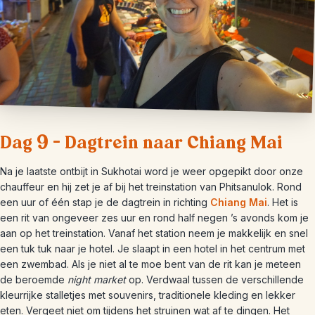
Dag 9 – Dagtrein naar Chiang Mai
Na je laatste ontbijt in Sukhotai word je weer opgepikt door onze
chauffeur en hij zet je af bij het treinstation van Phitsanulok. Rond
een uur of één stap je de dagtrein in richting
Chiang Mai
. Het is
een rit van ongeveer zes uur en rond half negen ’s avonds kom je
aan op het treinstation. Vanaf het station neem je makkelijk en snel
een tuk tuk naar je hotel. Je slaapt in een hotel in het centrum met
een zwembad. Als je niet al te moe bent van de rit kan je meteen
de beroemde
night market
op. Verdwaal tussen de verschillende
kleurrijke stalletjes met souvenirs, traditionele kleding en lekker
eten. Vergeet niet om tijdens het struinen wat af te dingen. Het