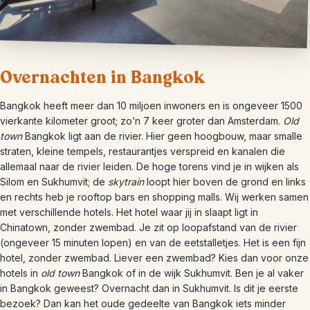
Overnachten in Bangkok
Bangkok heeft meer dan 10 miljoen inwoners en is ongeveer 1500
vierkante kilometer groot; zo’n 7 keer groter dan Amsterdam.
Old
town
Bangkok ligt aan de rivier. Hier geen hoogbouw, maar smalle
straten, kleine tempels, restaurantjes verspreid en kanalen die
allemaal naar de rivier leiden. De hoge torens vind je in wijken als
Silom en Sukhumvit; de
skytrain
loopt hier boven de grond en links
en rechts heb je rooftop bars en shopping malls. Wij werken samen
met verschillende hotels. Het hotel waar jij in slaapt ligt in
Chinatown, zonder zwembad. Je zit op loopafstand van de rivier
(ongeveer 15 minuten lopen) en van de eetstalletjes. Het is een fijn
hotel, zonder zwembad. Liever een zwembad? Kies dan voor onze
hotels in
old town
Bangkok of in de wijk Sukhumvit. Ben je al vaker
in Bangkok geweest? Overnacht dan in Sukhumvit. Is dit je eerste
bezoek? Dan kan het oude gedeelte van Bangkok iets minder