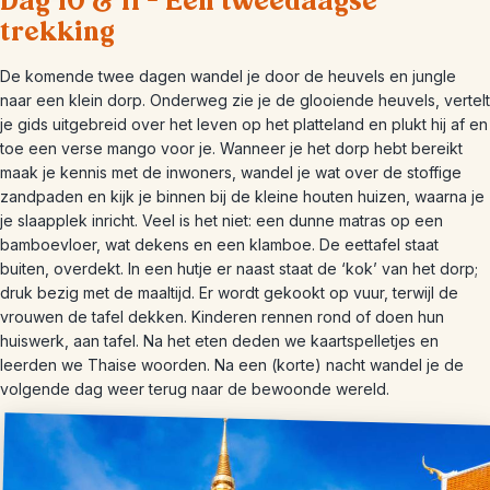
Dag 10 & 11 – Een tweedaagse
trekking
De komende twee dagen wandel je door de heuvels en jungle
naar een klein dorp. Onderweg zie je de glooiende heuvels, vertelt
je gids uitgebreid over het leven op het platteland en plukt hij af en
toe een verse mango voor je. Wanneer je het dorp hebt bereikt
maak je kennis met de inwoners, wandel je wat over de stoffige
zandpaden en kijk je binnen bij de kleine houten huizen, waarna je
je slaapplek inricht. Veel is het niet: een dunne matras op een
bamboevloer, wat dekens en een klamboe. De eettafel staat
buiten, overdekt. In een hutje er naast staat de ‘kok’ van het dorp;
druk bezig met de maaltijd. Er wordt gekookt op vuur, terwijl de
vrouwen de tafel dekken. Kinderen rennen rond of doen hun
huiswerk, aan tafel. Na het eten deden we kaartspelletjes en
leerden we Thaise woorden. Na een (korte) nacht wandel je de
volgende dag weer terug naar de bewoonde wereld.