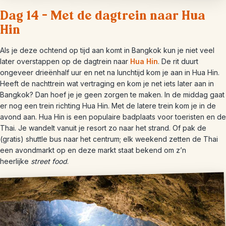
Dag 14 – Met de dagtrein naar Hua
Hin
Als je deze ochtend op tijd aan komt in Bangkok kun je niet veel
later overstappen op de dagtrein naar
Hua Hin
. De rit duurt
ongeveer drieënhalf uur en net na lunchtijd kom je aan in Hua Hin.
Heeft de nachttrein wat vertraging en kom je net iets later aan in
Bangkok? Dan hoef je je geen zorgen te maken. In de middag gaat
er nog een trein richting Hua Hin. Met de latere trein kom je in de
avond aan. Hua Hin is een populaire badplaats voor toeristen en de
Thai. Je wandelt vanuit je resort zo naar het strand. Of pak de
(gratis) shuttle bus naar het centrum; elk weekend zetten de Thai
een avondmarkt op en deze markt staat bekend om z’n
heerlijke
street food
.