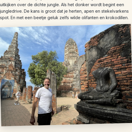
uitkijken over de dichte jungle. Als het donker wordt begint een
jungledrive. De kans is groot dat je herten, apen en stekelvarkens
spot. En met een beetje geluk zelfs wilde olifanten en krokodillen.