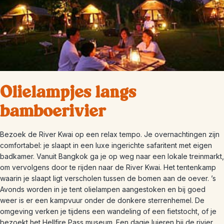
Olielampjes langs
bamboerivier
Bezoek de River Kwai op een relax tempo. Je overnachtingen zijn
comfortabel: je slaapt in een luxe ingerichte safaritent met eigen
badkamer. Vanuit Bangkok ga je op weg naar een lokale treinmarkt,
om vervolgens door te rijden naar de River Kwai. Het tentenkamp
waarin je slaapt ligt verscholen tussen de bomen aan de oever. ’s
Avonds worden in je tent olielampen aangestoken en bij goed
weer is er een kampvuur onder de donkere sterrenhemel. De
omgeving verken je tijdens een wandeling of een fietstocht, of je
bezoekt het Hellfire Pass museum. Een dagje luieren bij de rivier