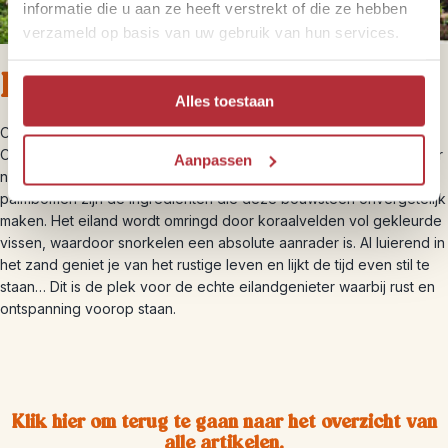
informatie die u aan ze heeft verstrekt of die ze hebben
verzameld op basis van uw gebruik van hun services.
Relaxt Robinson eiland
Alles toestaan
Op Ko Hai trek je je samen even terug uit de bewoonde wereld.
Omdat het eiland ver zuidwaarts ligt in de Trang archipel, kom je er
Aanpassen
niet veel reizigers tegen. Witte stranden, knalblauwe zee en
palmbomen zijn dé ingrediënten die deze bouwsteen onvergetelijk
maken. Het eiland wordt omringd door koraalvelden vol gekleurde
vissen, waardoor snorkelen een absolute aanrader is. Al luierend in
het zand geniet je van het rustige leven en lijkt de tijd even stil te
staan… Dit is de plek voor de echte eilandgenieter waarbij rust en
ontspanning voorop staan.
Klik hier om terug te gaan naar het overzicht van
alle artikelen.