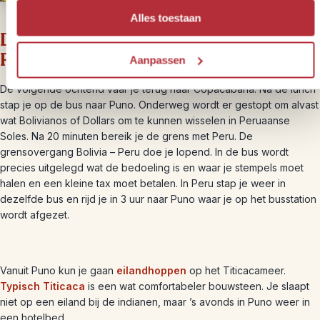
Alles toestaan
Dag 3 – Isla del Sol – Copacabana –
Puno
Aanpassen
De volgende ochtend vaar je terug naar Copacabana. Na de lunch
stap je op de bus naar Puno. Onderweg wordt er gestopt om alvast
wat Bolivianos of Dollars om te kunnen wisselen in Peruaanse
Soles. Na 20 minuten bereik je de grens met Peru. De
grensovergang Bolivia – Peru doe je lopend. In de bus wordt
precies uitgelegd wat de bedoeling is en waar je stempels moet
halen en een kleine tax moet betalen. In Peru stap je weer in
dezelfde bus en rijd je in 3 uur naar Puno waar je op het busstation
wordt afgezet.
Vanuit Puno kun je gaan
eilandhoppen
op het Titicacameer.
Typisch Titicaca
is een wat comfortabeler bouwsteen. Je slaapt
niet op een eiland bij de indianen, maar ’s avonds in Puno weer in
een hotelbed.