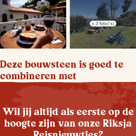
+
3
foto('s)
Deze bouwsteen is goed te
combineren met
Wil jij altijd als eerste op de
hoogte zijn van onze Riksja
Reisnieuwtjes?