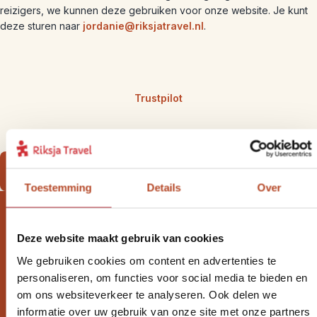
reizigers, we kunnen deze gebruiken voor onze website. Je kunt
deze sturen naar
jordanie@riksjatravel.nl
.
Trustpilot
Bekijk onze Jordanië rondreizen
Toestemming
Details
Over
Deze website maakt gebruik van cookies
Wil jij altijd als eerste op de
We gebruiken cookies om content en advertenties te
personaliseren, om functies voor social media te bieden en
hoogte zijn van onze Riksja
om ons websiteverkeer te analyseren. Ook delen we
Reisnieuwtjes?
informatie over uw gebruik van onze site met onze partners