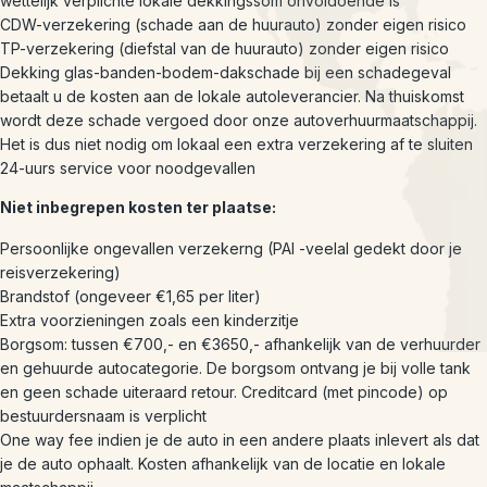
wettelijk verplichte lokale dekkingssom onvoldoende is
CDW-verzekering (schade aan de huurauto) zonder eigen risico
TP-verzekering (diefstal van de huurauto) zonder eigen risico
Dekking glas-banden-bodem-dakschade bij een schadegeval
betaalt u de kosten aan de lokale autoleverancier. Na thuiskomst
wordt deze schade vergoed door onze autoverhuurmaatschappij.
Het is dus niet nodig om lokaal een extra verzekering af te sluiten
24-uurs service voor noodgevallen
Niet inbegrepen kosten ter plaatse:
Persoonlijke ongevallen verzekerng (PAI -veelal gedekt door je
reisverzekering)
Brandstof (ongeveer €1,65 per liter)
Extra voorzieningen zoals een kinderzitje
Borgsom: tussen €700,- en €3650,- afhankelijk van de verhuurder
en gehuurde autocategorie. De borgsom ontvang je bij volle tank
en geen schade uiteraard retour. Creditcard (met pincode) op
bestuurdersnaam is verplicht
One way fee indien je de auto in een andere plaats inlevert als dat
je de auto ophaalt. Kosten afhankelijk van de locatie en lokale