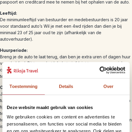
paspoort en creditcard mee te nemen bij het ophalen van de auto.
Leeftijd:
De minimumleeftijd van bestuurder en medebestuurders is 20 jaar
voor standaard auto’s Wil je met een 4wd rijden dan dien je bij
minimaal 23 of 25 jaar oud te zijn (afhankelijk van de
autoverhuurder).
Huurperiode:
Breng je de auto te laat terug, dan ben je extra uren of dagen huur
verschuldigd. Dit tegen het lokale tarief (niet tegen ons speciale
contracttarief) en exclusief belastingen. Breng je de auto eerder
terug, dan is restitutie niet mogelijk.
Toestemming
Details
Over
Ophalen / terugbrengen:
Je kunt de auto ophalen op de luchthaven of bij een stadskantoor
tussen openingstijden. Doe dit wel binnen 1 uur na de afgesproken
tijd, wil je de reservering gehandhaafd zien. Onverhoopt later
Deze website maakt gebruik van cookies
terugbrengen van je auto kost je (een deel van) de hele dagprijs
We gebruiken cookies om content en advertenties te
tegen lokale tarieven. Aanname of teruggave buiten openingstijden
personaliseren, om functies voor social media te bieden
is niet mogelijk.
en om ons websiteverkeer te analyseren. Ook delen we