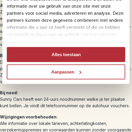
Autocategorie:
informatie over uw gebruik van onze site met onze
Zoals overal ter wereld zijn reserveringen op basis van categorie
partners voor social media, adverteren en analyse. Deze
en niet van merk of type. Genoemde types zijn voorbeelden. Als
partners kunnen deze gegevens combineren met andere
de gehuurde categorie ter plaatse onverhoopt niet beschikbaar is,
informatie die u aan ze heeft verstrekt of die ze hebben
wordt een grotere aangeboden tegen dezelfde prijs. Wil je ter
verzameld op basis van uw gebruik van hun services.
plaatse zelf een grotere auto dan betaal je een toeslag op basis
van de lokaal geldende tarieven.
Alles toestaan
Bagage:
De ruimte is altijd beperkt. Vaak wordt, als er met meer dan 2
personen wordt gereisd, meer bagage meegenomen dan mogelijk.
Aanpassen
Zachte reistassen zijn daarom altijd beter dan harde koffers. Zie
verder de informatie bij de verschillende soorten auto’s.
Bij nood:
Sunny Cars heeft een 24-uurs noodnummer welke je ter plaatse
kunt bellen. Je vindt dit telefoonnummer op de autohuur vouchers.
Wijzigingen voorbehouden:
Alle informatie over lokale tarieven, achterlatingkosten,
verzekeringspremies en voorwaarden kunnen zonder voorgaande