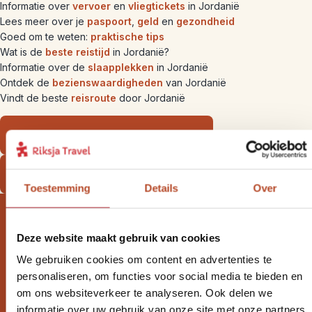
Informatie over
vervoer
en
vliegtickets
in Jordanië
Lees meer over je
paspoort
,
geld
en
gezondheid
Goed om te weten:
praktische tips
Wat is de
beste reistijd
in Jordanië?
Informatie over de
slaapplekken
in Jordanië
Ontdek de
bezienswaardigheden
van Jordanië
Vindt de beste
reisroute
door Jordanië
Bekijk onze individuele rondreizen
Bekijk onze Jordanië bouwstenen
Toestemming
Details
Over
Deze website maakt gebruik van cookies
Wil jij altijd als eerste op de
We gebruiken cookies om content en advertenties te
personaliseren, om functies voor social media te bieden en
hoogte zijn van onze Riksja
om ons websiteverkeer te analyseren. Ook delen we
informatie over uw gebruik van onze site met onze partners