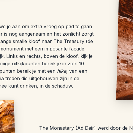
n we je aan om extra vroeg op pad te gaan
ur is nog aangenaam en het zonlicht zorgt
lange smalle kloof naar The Treasury (de
 monument met een imposante façade.
k. Links en rechts, boven de kloof, kijk je
ige uitkijkpunten bereik je in zo’n 10
kpunten bereik je met een
hike
, van een
a treden die uitgehouwen zijn in de
thee kunt drinken, in de schaduw.
The Monastery (Ad Deir) werd door de Na