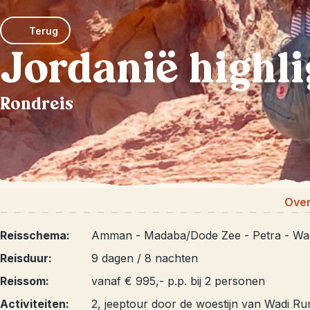
Terug
Jordanië highli
Rondreis
Over
Reisschema:
Amman - Madaba/Dode Zee - Petra - Wa
Reisduur:
9 dagen / 8 nachten
Reissom:
vanaf € 995,- p.p. bij 2 personen
Activiteiten:
2, jeeptour door de woestijn van Wadi R