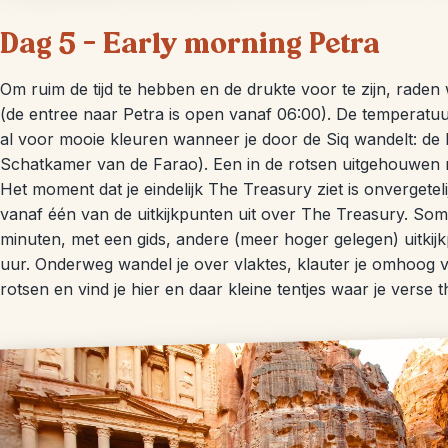
Dag 5 – Early morning Petra
Om ruim de tijd te hebben en de drukte voor te zijn, rade
(de entree naar Petra is open vanaf 06:00). De temperatu
al voor mooie kleuren wanneer je door de Siq wandelt: de 
Schatkamer van de Farao). Een in de rotsen uitgehouwen
Het moment dat je eindelijk The Treasury ziet is onvergetelij
vanaf één van de uitkijkpunten uit over The Treasury. Somm
minuten, met een gids, andere (meer hoger gelegen) uitkij
uur. Onderweg wandel je over vlaktes, klauter je omhoog vi
rotsen en vind je hier en daar kleine tentjes waar je verse 