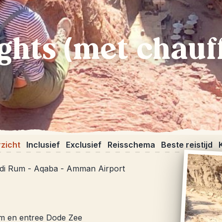
ghts (met chauf
zicht
Inclusief
Exclusief
Reisschema
Beste reistijd
di Rum - Aqaba - Amman Airport
um en entree Dode Zee