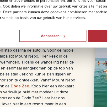
ent en advertenties te personaliseren, om functies voor social
restaurants waar je authentieke gerechte
. Ook delen we informatie over uw gebruik van onze site met on
e. Deze partners kunnen deze gegevens combineren met andere i
erzameld op basis van uw gebruik van hun services.
de Zee naar Petra
Aanpassen
r
s en stap daarna de auto in, voor de mooie
daba ligt Mount Nebo. Hier keek in de
wervingen. Tijdens de wandeling naar de
an, en eenmaal aangekomen op de top van
jbelse stad Jericho kun je zien liggen en
de horizon te ontdekken. Vanaf Mount Nebo
ght: de
Dode Zee
. Koop hier een dagkaart
en verkwik je huid met modder uit deze
resort aan de Dode Zee? Laat het ons
 liever niet in een resort maar in een