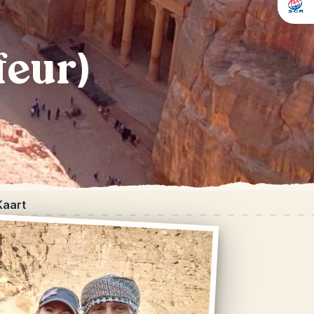
feur)
Kaart