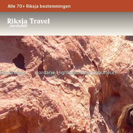
Alle 70+ Riksja bestemmingen
Riksja Travel
Jordanië
Rondreizen
Jordanië Highlights (met Chauffeur)