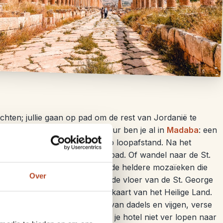
wachten; jullie gaan op pad om de rest van Jordanië te
ar een kuil) en in een klein uur ben je al in
Madaba
: een
uiten het centrum, maar wel op loopafstand. Na het
itten of afkoelen in het zwembad. Of wandel naar de St.
sch Park. Hier bewonder je de heldere mozaïeken die
Over
herontdekt. Op de mozaïek op de vloer van de St. George
alestina afgebeeld, een wegenkaart van het Heilige Land.
 op een krukje op de stoep van dadels en vijgen, verse
sap. ’s Avonds is het van uit je hotel niet ver lopen naar