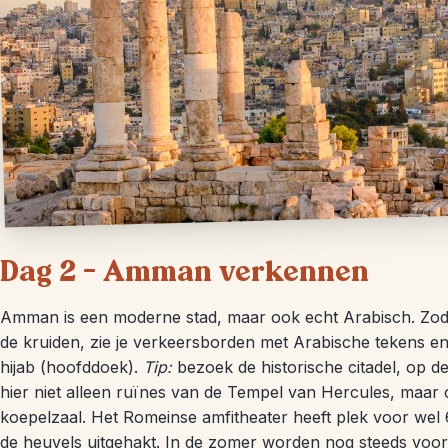
Dag 2 – Amman verkennen
Amman is een moderne stad, maar ook echt Arabisch. Zodra 
de kruiden, zie je verkeersborden met Arabische tekens e
hijab (hoofddoek).
Tip:
bezoek de historische citadel, op d
hier niet alleen ruïnes van de Tempel van Hercules, maar
koepelzaal. Het Romeinse amfitheater heeft plek voor wel
de heuvels uitgehakt. In de zomer worden nog steeds voor