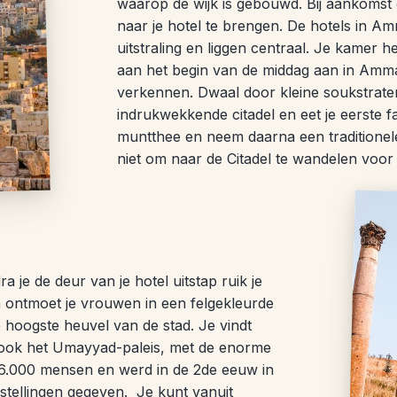
waarop de wijk is gebouwd. Bij aankomst 
naar je hotel te brengen. De hotels i
uitstraling en liggen centraal. Je kamer he
aan het begin van de middag aan in Amma
verkennen. Dwaal door kleine soukstrate
indrukwekkende citadel en eet je eerste f
muntthee en neem daarna een traditione
niet om naar de Citadel te wandelen voor 
je de deur van je hotel uitstap ruik je
n ontmoet je vrouwen in een felgekleurde
e hoogste heuvel van de stad. Je vindt
 ook h
et Umayyad-paleis, met de enorme
 6.000 mensen en werd in de 2de eeuw in
stellingen gegeven.
Je kunt vanuit