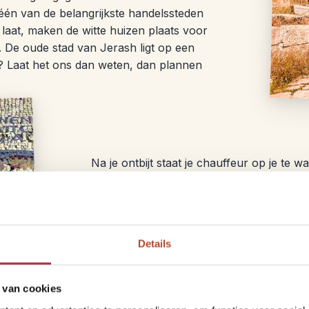
én van de belangrijkste handelssteden
laat, maken de witte huizen plaats voor
 De oude stad van Jerash ligt op een
n? Laat het ons dan weten, dan plannen
Na je ontbijt staat je chauffeur op je te 
verkennen. De wegen zijn goed (hier en da
kleine provinciestad. Je overnacht nét b
inchecken kun je op het dakterras gaan z
George Church en het Madaba Archeologi
Details
pas aan het begin van de 19e eeuw zijn 
Church is namelijk de oudste kaart van P
Wandel daarna door het centrum en geniet
 van cookies
muntthee of een vers geperst granaatappel