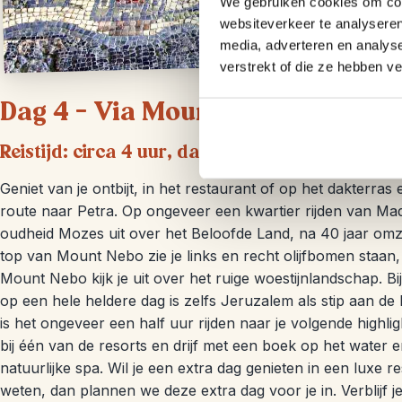
We gebruiken cookies om cont
websiteverkeer te analyseren
media, adverteren en analys
verstrekt of die ze hebben v
Dag 4 – Via Mount Nebo en de Do
Reistijd: circa 4 uur, dagafstand 230 kilomete
Geniet van je ontbijt, in het restaurant of op het dakterra
route naar Petra. Op ongeveer een kwartier rijden van Ma
oudheid Mozes uit over het Beloofde Land, na 40 jaar omz
top van Mount Nebo zie je links en recht olijfbomen sta
Mount Nebo kijk je uit over het ruige woestijnlandschap. Bi
op een hele heldere dag is zelfs Jeruzalem als stip aan 
is het ongeveer een half uur rijden naar je volgende highli
bij één van de resorts en drijf met een boek op het water 
natuurlijke spa. Wil je een extra dag genieten in een luxe 
weten, dan plannen we deze extra dag voor je in. Verblijf je