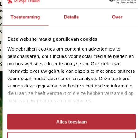
Een bezoek aan de chimpansees is wat toegankelijk, en daardoor
is de minimumleeftijd jonger. Voor chimpansee-tracking moeten
Toestemming
Details
Over
kinderen minimaal 12 jaar oud zijn. Hiervoor geldt hetzelfde als voor
de gorilla-tracking. Reis je met kinderen onder de 12, dan halen we
deze activiteit uit jullie reisschema.
Deze website maakt gebruik van cookies
Bij de meeste accommodaties rondom wildparken biedt het hotel
We gebruiken cookies om content en advertenties te
een ‘oppas-service’ aan. Daarmee kun je ervoor kiezen om de
personaliseren, om functies voor social media te bieden en
kinderen bij de accommodatie te laten, terwijl de reizigers die oud
genoeg zijn voor een tracking-activiteit dit wel kunnen doen.
om ons websiteverkeer te analyseren. Ook delen we
informatie over uw gebruik van onze site met onze partners
voor social media, adverteren en analyse. Deze partners
kunnen deze gegevens combineren met andere informatie
die u aan ze heeft verstrekt of die ze hebben verzameld op
basis van uw gebruik van hun services.
Alles toestaan