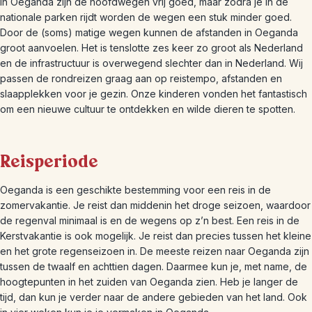
In Oeganda zijn de hoofdwegen vrij goed, maar zodra je in de
nationale parken rijdt worden de wegen een stuk minder goed.
Door de (soms) matige wegen kunnen de afstanden in Oeganda
groot aanvoelen. Het is tenslotte zes keer zo groot als Nederland
en de infrastructuur is overwegend slechter dan in Nederland. Wij
passen de rondreizen graag aan op reistempo, afstanden en
slaapplekken voor je gezin. Onze kinderen vonden het fantastisch
om een nieuwe cultuur te ontdekken en wilde dieren te spotten.
Reisperiode
Oeganda is een geschikte bestemming voor een reis in de
zomervakantie. Je reist dan middenin het droge seizoen, waardoor
de regenval minimaal is en de wegens op z’n best. Een reis in de
Kerstvakantie is ook mogelijk. Je reist dan precies tussen het kleine
en het grote regenseizoen in. De meeste reizen naar Oeganda zijn
tussen de twaalf en achttien dagen. Daarmee kun je, met name, de
hoogtepunten in het zuiden van Oeganda zien. Heb je langer de
tijd, dan kun je verder naar de andere gebieden van het land. Ook