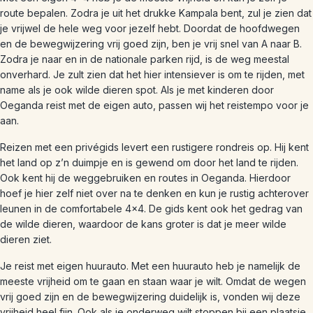
route bepalen. Zodra je uit het drukke Kampala bent, zul je zien dat
je vrijwel de hele weg voor jezelf hebt. Doordat de hoofdwegen
en de bewegwijzering vrij goed zijn, ben je vrij snel van A naar B.
Zodra je naar en in de nationale parken rijd, is de weg meestal
onverhard. Je zult zien dat het hier intensiever is om te rijden, met
name als je ook wilde dieren spot. Als je met kinderen door
Oeganda reist met de eigen auto, passen wij het reistempo voor je
aan.
Reizen met een privégids levert een rustigere rondreis op. Hij kent
het land op z’n duimpje en is gewend om door het land te rijden.
Ook kent hij de weggebruiken en routes in Oeganda. Hierdoor
hoef je hier zelf niet over na te denken en kun je rustig achterover
leunen in de comfortabele 4×4. De gids kent ook het gedrag van
de wilde dieren, waardoor de kans groter is dat je meer wilde
dieren ziet.
Je reist met eigen huurauto. Met een huurauto heb je namelijk de
meeste vrijheid om te gaan en staan waar je wilt. Omdat de wegen
vrij goed zijn en de bewegwijzering duidelijk is, vonden wij deze
vrijheid heel fijn. Ook als je onderweg wilt stoppen bij een plaatsje