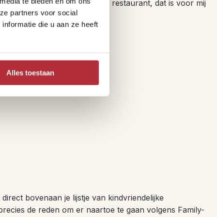
 media te bieden en om ons
ds schuif je aan bij een lokaal restaurant, dat is voor mij
ze partners voor social
nformatie die u aan ze heeft
ereizen
Alles toestaan
direct bovenaan je lijstje van kindvriendelijke
precies de reden om er naartoe te gaan volgens Family-