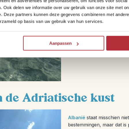
ent en advertenties te personaliseren, om functies voor social
met helder water. En ’s avon
. Ook delen we informatie over uw gebruik van onze site met on
echt Italië.”
e. Deze partners kunnen deze gegevens combineren met andere i
erzameld op basis van uw gebruik van hun services.
Bekijk onze Italië-famili
Aanpassen
n de Adriatische kust
Albanië
staat misschien niet 
bestemmingen, maar dat is 