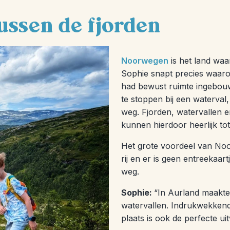
ussen de fjorden
Noorwegen
is het land wa
Sophie snapt precies waaro
had bewust ruimte ingebouwd
te stoppen bij een waterval
weg. Fjorden, watervallen e
kunnen hierdoor heerlijk tot
Het grote voordeel van Noo
rij en er is geen entreekaar
weg.
Sophie:
“In Aurland maakte
watervallen. Indrukwekkend
plaats is ook de perfecte u