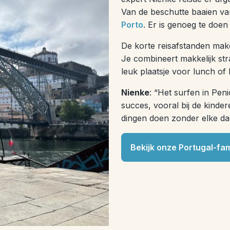
Van de beschutte baaien v
Porto
. Er is genoeg te doen
De korte reisafstanden make
Je combineert makkelijk st
leuk plaatsje voor lunch of
Nienke
: “Het surfen in Pe
succes, vooral bij de kinder
dingen doen zonder elke dag 
Bekijk onze Portugal-fam