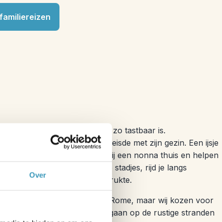
familiereizen
ing voor kinderen omdat het zo tastbaar is.
t toen hij naar Zuid-Italië reisde met zijn gezin. Een ijsje
 die hun eigen
pasta maken
bij een nonna thuis en helpen
ismo. In Puglia ontdek je witte stadjes, rijd je langs
Over
span je op stranden zonder drukte.
voor het bekende Toscane of Rome, maar wij kozen voor
 kinderen heerlijk hun gang gaan op de rustige stranden