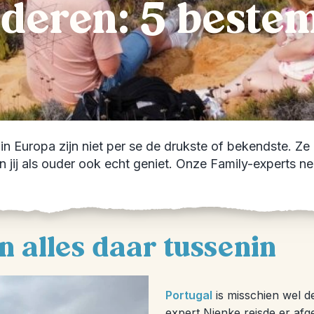
deren: 5 beste
 Europa zijn niet per se de drukste of bekendste. Ze z
s, en jij als ouder ook echt geniet. Onze Family-expert
en alles daar tussenin
Portugal
is misschien wel d
expert Nienke reisde er af