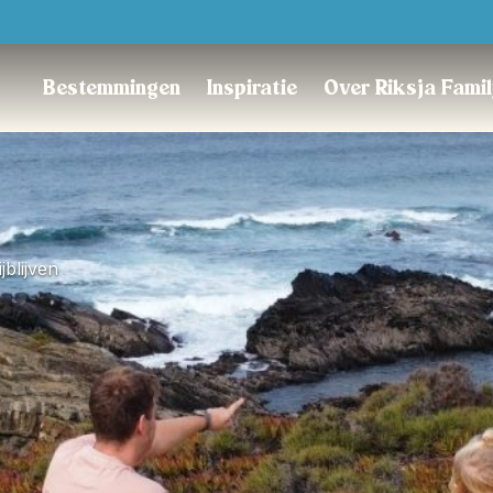
Trustpilot
Bestemmingen
Inspiratie
Over Riksja Fami
blijven