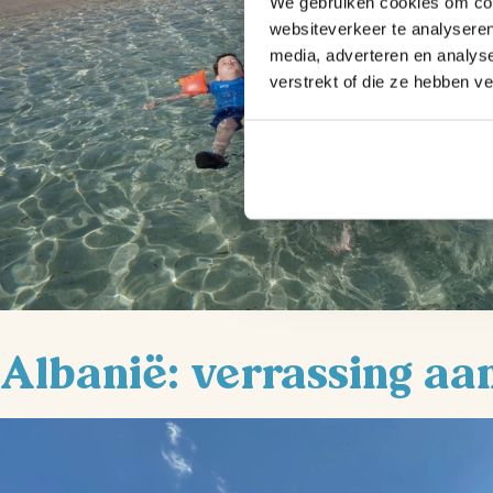
We gebruiken cookies om cont
websiteverkeer te analyseren
media, adverteren en analys
verstrekt of die ze hebben v
Albanië: verrassing aa