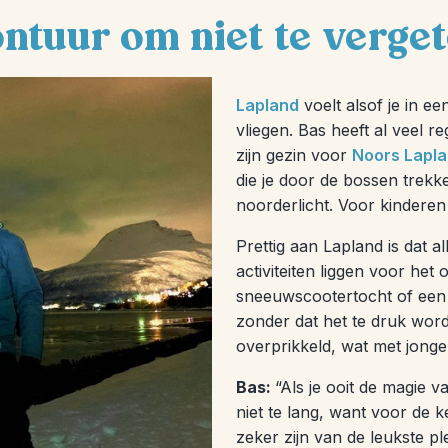
ntuur om niet te verge
Lapland
voelt alsof je in e
vliegen. Bas heeft al veel r
zijn gezin voor
Noors Lapl
die je door de bossen trekk
noorderlicht. Voor kinderen 
Prettig aan Lapland is dat a
activiteiten liggen voor he
sneeuwscootertocht of een 
zonder dat het te druk word
overprikkeld, wat met jonge
Bas:
“Als je ooit de magie v
niet te lang, want voor de k
zeker zijn van de leukste ple