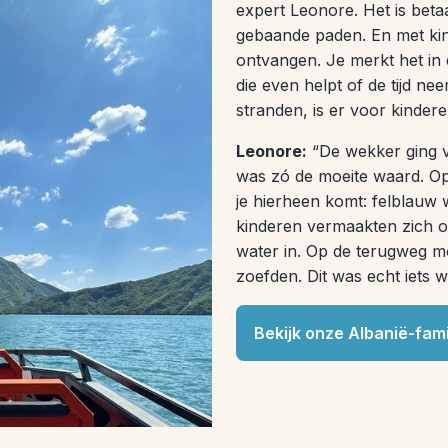
expert Leonore. Het is betaa
gebaande paden. En met ki
ontvangen. Je merkt het in
die even helpt of de tijd nee
stranden, is er voor kinder
Leonore:
“De wekker ging v
was zó de moeite waard. Op
je hierheen komt: felblauw
kinderen vermaakten zich op
water in. Op de terugweg mo
zoefden. Dit was echt iets 
Bekijk onze Albanië-fami