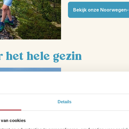
Bekijk onze Noorwegen-
r het hele gezin
Italië
is de perfecte bestemm
Productmanager Bas merkte da
op het dorpsplein, kinderen
in de moestuin van je agritur
Details
eindeloze olijfbomen en ont
Bas:
“Veel mensen kiezen 
 van cookies
Puglia. In
Salento
konden de