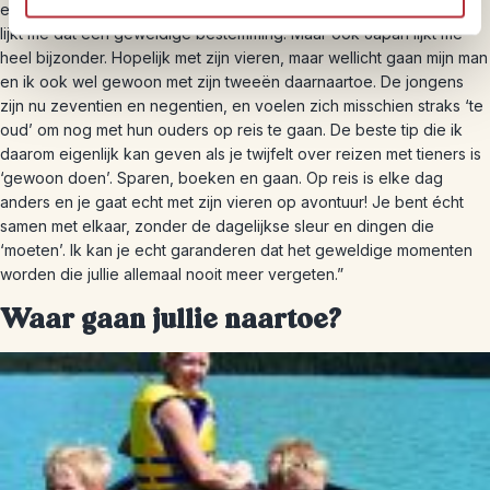
enthousiaste verhalen van de collega’s hoor die er geweest zijn
lijkt me dat een geweldige bestemming. Maar ook Japan lijkt me
heel bijzonder. Hopelijk met zijn vieren, maar wellicht gaan mijn man
en ik ook wel gewoon met zijn tweeën daarnaartoe. De jongens
zijn nu zeventien en negentien, en voelen zich misschien straks ‘te
oud’ om nog met hun ouders op reis te gaan. De beste tip die ik
daarom eigenlijk kan geven als je twijfelt over reizen met tieners is
‘gewoon doen’. Sparen, boeken en gaan. Op reis is elke dag
anders en je gaat echt met zijn vieren op avontuur! Je bent écht
samen met elkaar, zonder de dagelijkse sleur en dingen die
‘moeten’. Ik kan je echt garanderen dat het geweldige momenten
worden die jullie allemaal nooit meer vergeten.”
Waar gaan jullie naartoe?