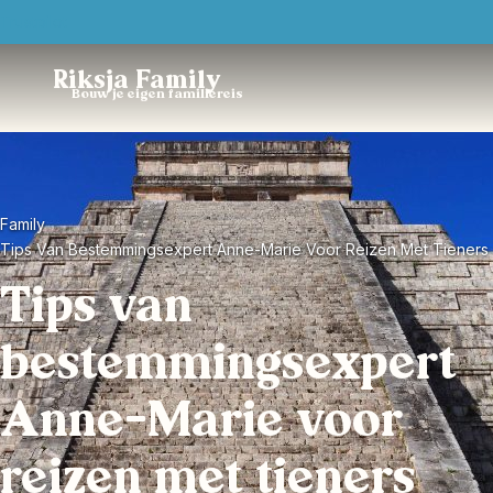
Trustpilot
Riksja Family
Bouw je eigen familiereis
Family
Tips Van Bestemmingsexpert Anne-Marie Voor Reizen Met Tieners
Tips van
bestemmingsexpert
Anne-Marie voor
reizen met tieners