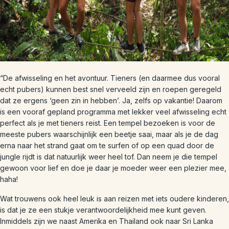
“De afwisseling en het avontuur. Tieners (en daarmee dus vooral
echt pubers) kunnen best snel verveeld zijn en roepen geregeld
dat ze ergens ‘geen zin in hebben’. Ja, zelfs op vakantie! Daarom
is een vooraf gepland programma met lekker veel afwisseling echt
perfect als je met tieners reist. Een tempel bezoeken is voor de
meeste pubers waarschijnlijk een beetje saai, maar als je de dag
erna naar het strand gaat om te surfen of op een quad door de
jungle rijdt is dat natuurlijk weer heel tof. Dan neem je die tempel
gewoon voor lief en doe je daar je moeder weer een plezier mee,
haha!
Wat trouwens ook heel leuk is aan reizen met iets oudere kinderen,
is dat je ze een stukje verantwoordelijkheid mee kunt geven.
Inmiddels zijn we naast Amerika en Thailand ook naar Sri Lanka