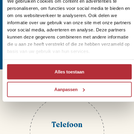
We gebruiken cookies om content en advertenties te
personaliseren, om functies voor social media te bieden en
om ons websiteverkeer te analyseren. Ook delen we
Wil jij altijd als eerste op de
informatie over uw gebruik van onze site met onze partners
voor social media, adverteren en analyse. Deze partners
hoogte zijn van onze Riksja
kunnen deze gegevens combineren met andere informatie
Reisnieuwtjes?
die u aan ze heeft verstrekt of die ze hebben verzameld op
basis van uw gebruik van hun services.
Alles toestaan
Sparren of heb je vragen?
Aanpassen
Telefoon