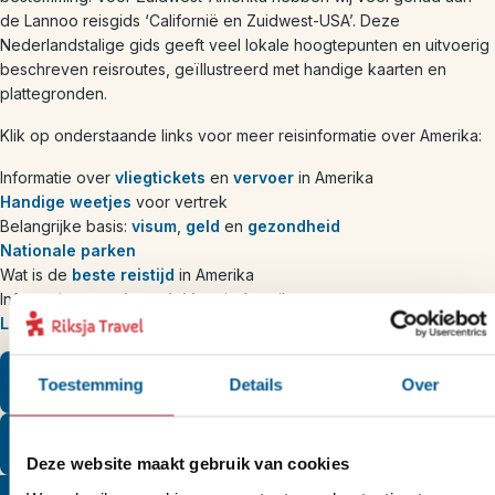
de Lannoo reisgids ‘Californië en Zuidwest-USA’. Deze
Nederlandstalige gids geeft veel lokale hoogtepunten en uitvoerig
beschreven reisroutes, geïllustreerd met handige kaarten en
plattegronden.
Klik op onderstaande links voor meer reisinformatie over Amerika:
Informatie over
vliegtickets
en
vervoer
in Amerika
Handige weetjes
voor vertrek
Belangrijke basis:
visum
,
geld
en
gezondheid
Nationale parken
Wat is de
beste reistijd
in Amerika
Informatie over
slaapplekken
in Amerika
Logische reisroutes
door Amerika
Bekijk onze Amerika-bouwstenen
Toestemming
Details
Over
Bekijk onze Amerika-rondreizen
Deze website maakt gebruik van cookies