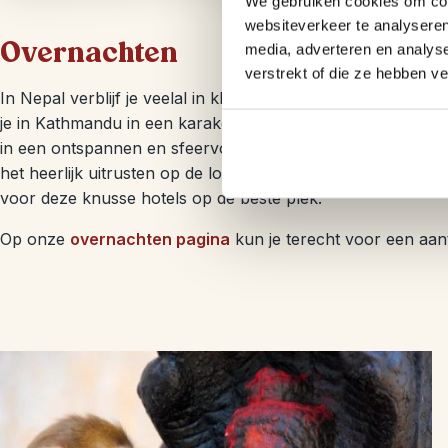
We gebruiken cookies om cont
websiteverkeer te analyseren
Overnachten
media, adverteren en analys
verstrekt of die ze hebben v
In Nepal verblijf je veelal in kleinschalige accomodaties di
je in Kathmandu in een karakeristieke accommodatie met d
in een ontspannen en sfeervolle lodge aan de rand van het 
het heerlijk uitrusten op de loungebanken. We hebben de 
voor deze knusse hotels op de beste plek.
Op onze
overnachten pagina
kun je terecht voor een aa