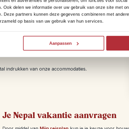
ent en advertenties te personaliseren, om functies voor social
. Ook delen we informatie over uw gebruik van onze site met on
e. Deze partners kunnen deze gegevens combineren met andere i
erzameld op basis van uw gebruik van hun services.
e we goed vinden passen bij de sfeer van het land. Zo slaap
e bekende Nepalese houtafwerkingen. In Chitwan slaap je
park. Hier lopen de olifanten door de binnentuin en is
Aanpassen
plaatsen en hotels zelf bezocht en kiezen daarom bewust
ntal indrukken van onze accommodaties.
Je Nepal vakantie aanvragen
Door middel van
Mijn reisplan
kun je je keuze voor bouws