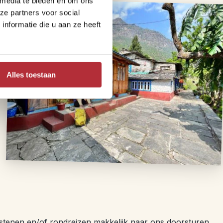
 media te bieden en om ons
ze partners voor social
nformatie die u aan ze heeft
Alles toestaan
tenen en/of rondreizen makkelijk naar ons doorsturen.