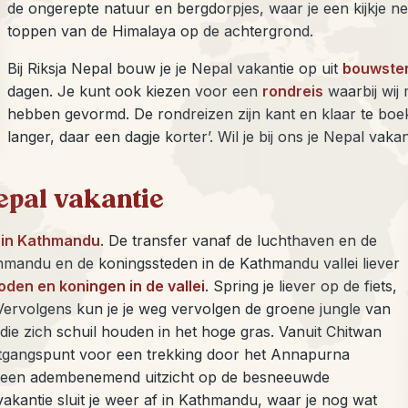
de ongerepte natuur en bergdorpjes, waar je een kijkje n
toppen van de Himalaya op de achtergrond.
Bij Riksja Nepal bouw je je Nepal vakantie op uit
bouwste
dagen. Je kunt ook kiezen voor een
rondreis
waarbij wij
hebben gevormd. De rondreizen zijn kant en klaar te boe
langer, daar een dagje korter’. Wil je bij ons je Nepal va
epal vakantie
 in Kathmandu
. De transfer vanaf de luchthaven en de
thmandu en de koningssteden in de Kathmandu vallei liever
oden en koningen in de vallei
. Spring je liever op de fiets,
 Vervolgens kun je je weg vervolgen de groene jungle van
ie zich schuil houden in het hoge gras. Vanuit Chitwan
uitgangspunt voor een trekking door het Annapurna
 een adembenemend uitzicht op de besneeuwde
kantie sluit je weer af in Kathmandu, waar je nog wat