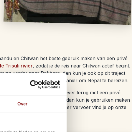
hmandu en Chitwan het beste gebruik maken van een privé
e Trisuli rivier
, zodat je de reis naar Chitwan actief begint.
hitwan verder naar Pokhara, dan kun je ook op dit traject
ns is dit de meeste prettige manier om Nepal te bereizen.
 meest comfortabel. Wil je liever terug met een privé
uur. Zit je meer op een budget, dan kun je gebruiken maken
Over
bel, maar wel voordeliger. Meer vervoer vind je op onze