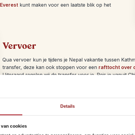
Everest
kunt maken voor een laatste blik op het
Vervoer
Qua vervoer kun je tijdens je Nepal vakantie tussen Kat
transfer, deze kan ook stoppen voor een
rafttocht over d
Uiteraard regelen wij de transfer voor je. Reis je vanuit C
het beste gebruik maken van een privé transfer. Volgens o
Van
Pokhara
terug naar Kathmandu is een korte vlucht het
transfer, dan kan dat ook. De transfer duurt dan zo’n 6 
Details
van een toeristenklasse bus. Deze bus is minder comforta
vervoerspagina
.
 van cookies