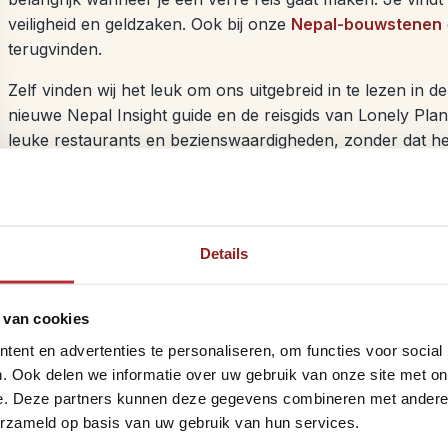
veiligheid en geldzaken. Ook bij onze
Nepal-bouwstenen
terugvinden.
Zelf vinden wij het leuk om ons uitgebreid in te lezen in
nieuwe Nepal Insight guide en de reisgids van Lonely Pla
leuke restaurants en bezienswaardigheden, zonder dat he
als je reisprogramma al vast ligt, maar je zelf ter plekke 
Klik op de onderstaande links voor meer algemene inform
Informatie over
vliegtickets
en
vervoer
in Nepal.
Details
Belangrijke basis:
paspoort, visum
,
geld
en
gezondheid
.
Goed om te weten:
praktische tips
 van cookies
Wat is de
beste reistijd
voor Nepal?
Informatie over
slaapplekken
in Nepal
ent en advertenties te personaliseren, om functies voor social
Lees hier over de
beste reisroute
voor Nepal
. Ook delen we informatie over uw gebruik van onze site met on
Dit moet je weten over
trekkingen in Nepal
e. Deze partners kunnen deze gegevens combineren met andere i
erzameld op basis van uw gebruik van hun services.