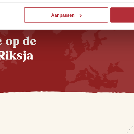
Bekijk onze Nepal-bouwstenen
Bekijk onze Nepa
Aanpassen
te op de
Riksja