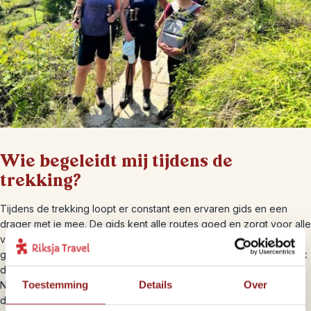
Wie begeleidt mij tijdens de
trekking?
Tijdens de trekking loopt er constant een ervaren gids en een
drager met je mee. De gids kent alle routes goed en zorgt voor alle
vergunningen en reserveringen. We vinden het belangrijk dat een
gids betrouwbaar is en je ook alle bergtoppen kan leren of als tolk
dient als je een gesprek wilt aangaan met de lokale bevolking.
Toestemming
Details
Over
Naast de gids gaat per twee personen één drager mee. Deze
drager mag maximaal 20 kilo dragen. We raden je daarom aan om