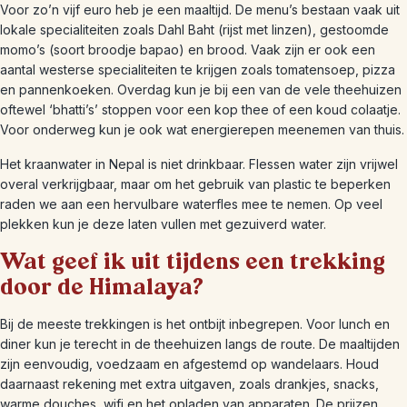
Voor zo’n vijf euro heb je een maaltijd. De menu’s bestaan vaak uit
lokale specialiteiten zoals Dahl Baht (rijst met linzen), gestoomde
momo’s (soort broodje bapao) en brood. Vaak zijn er ook een
aantal westerse specialiteiten te krijgen zoals tomatensoep, pizza
en pannenkoeken. Overdag kun je bij een van de vele theehuizen
oftewel ‘bhatti’s’ stoppen voor een kop thee of een koud colaatje.
Voor onderweg kun je ook wat energierepen meenemen van thuis.
Het kraanwater in Nepal is niet drinkbaar. Flessen water zijn vrijwel
overal verkrijgbaar, maar om het gebruik van plastic te beperken
raden we aan een hervulbare waterfles mee te nemen. Op veel
plekken kun je deze laten vullen met gezuiverd water.
Wat geef ik uit tijdens een trekking
door de Himalaya?
Bij de meeste trekkingen is het ontbijt inbegrepen. Voor lunch en
diner kun je terecht in de theehuizen langs de route. De maaltijden
zijn eenvoudig, voedzaam en afgestemd op wandelaars. Houd
daarnaast rekening met extra uitgaven, zoals drankjes, snacks,
warme douches, wifi en het opladen van apparaten. De prijzen