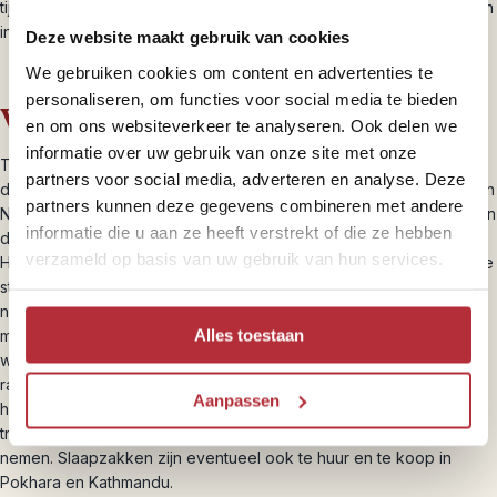
tijdens de trekking lichte bagage mee te nemen en zelf wat spullen
in een dagrugzak mee te nemen.
Deze website maakt gebruik van cookies
We gebruiken cookies om content en advertenties te
personaliseren, om functies voor social media te bieden
Waar slaap ik tijdens een trekking?
en om ons websiteverkeer te analyseren. Ook delen we
informatie over uw gebruik van onze site met onze
Tijdens je trekking overnacht je in lokaal gerunde trekkerslodges,
partners voor social media, adverteren en analyse. Deze
die theehuizen worden genoemd. Dit zijn eenvoudige blokhutten in
partners kunnen deze gegevens combineren met andere
Nepalese stijl met vaak een paar kamers met twee losse bedden. In
informatie die u aan ze heeft verstrekt of die ze hebben
de lodge is stromend water aanwezig en je kunt hier ook eten.
verzameld op basis van uw gebruik van hun services.
Houdt er wel rekening mee dat er niet altijd warm water of continue
stroom is. Realiseer je dat de voorzieningen hier beperkt zijn en
niet altijd de kwaliteit is die je gewend bent (eten, drinken,
Alles toestaan
meubilair moet ook via de trekkingroutes naar boven vervoerd
worden). Dekens zijn in de lodges aanwezig, maar het is aan te
raden om zelf een lakenzak en handdoek mee te nemen. Heb je
Aanpassen
het snel koud, neem dan zelf een slaapzak mee. Voor de langere
trekkingen raden we aan zelf een goede, warme slaapzak mee te
nemen. Slaapzakken zijn eventueel ook te huur en te koop in
Pokhara en Kathmandu.