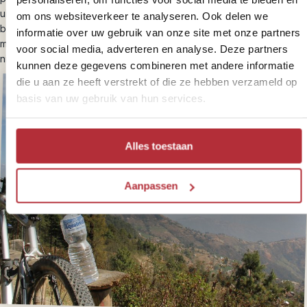
uitzichten en gevarieerde routes. Terug in je hotel is het tijd om je
om ons websiteverkeer te analyseren. Ook delen we
benen rust te gunnen — of om je Nepal-avontuur voort te zetten
informatie over uw gebruik van onze site met onze partners
met bijvoorbeeld een bezoek aan
Chitwan National Park
of een
voor social media, adverteren en analyse. Deze partners
nieuwe trekking.
kunnen deze gegevens combineren met andere informatie
die u aan ze heeft verstrekt of die ze hebben verzameld op
basis van uw gebruik van hun services.
Alles toestaan
Aanpassen