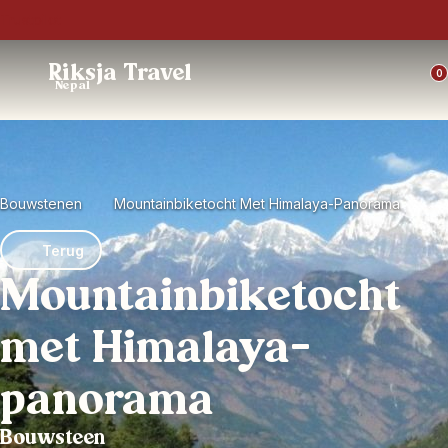
Trustpilot
Riksja Travel
0
Nepal
Bouwstenen
Mountainbiketocht Met Himalaya-Panorama
Terug
Mountainbiketocht
met Himalaya-
panorama
Bouwsteen