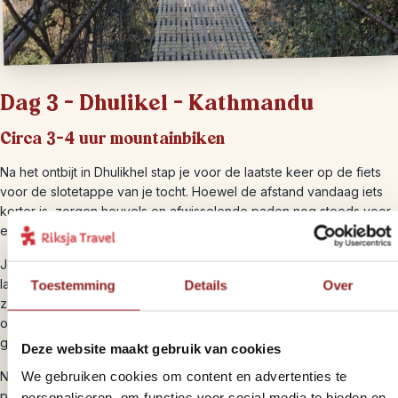
Dag 3 – Dhulikel – Kathmandu
Circa 3-4 uur mountainbiken
Na het ontbijt in Dhulikhel stap je voor de laatste keer op de fiets
voor de slotetappe van je tocht. Hoewel de afstand vandaag iets
korter is, zorgen heuvels en afwisselende paden nog steeds voor
een actieve rit.
Je fietst door traditionele dorpen waar het dagelijks leven zich
langs de weg afspeelt. Boeren werken op de terrassen, kinderen
Toestemming
Details
Over
zwaaien nieuwsgierig en geiten, buffels of kippen steken soms
onverwacht het pad over. Via rustige landweggetjes nader je
geleidelijk weer de Kathmandu-vallei.
Deze website maakt gebruik van cookies
We gebruiken cookies om content en advertenties te
Na drie actieve dagen in het zadel kun je trots terugkijken op je
prestatie — een reis vol culturele ontmoetingen, indrukwekkende
personaliseren, om functies voor social media te bieden en