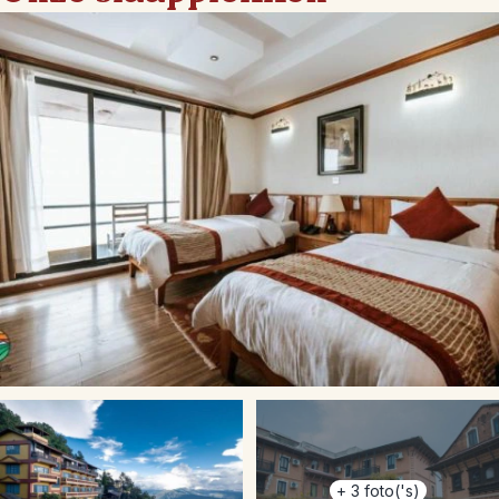
+
3
foto('s)