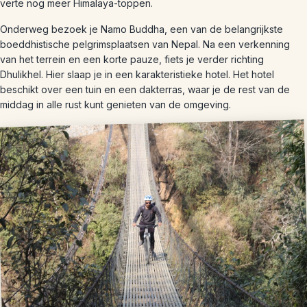
verte nog meer Himalaya-toppen.
Onderweg bezoek je Namo Buddha, een van de belangrijkste
boeddhistische pelgrimsplaatsen van Nepal. Na een verkenning
van het terrein en een korte pauze, fiets je verder richting
Dhulikhel. Hier slaap je in een karakteristieke hotel. Het hotel
beschikt over een tuin en een dakterras, waar je de rest van de
middag in alle rust kunt genieten van de omgeving.