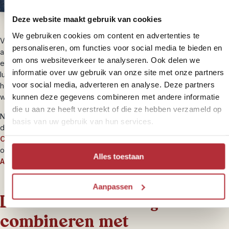
Deze website maakt gebruik van cookies
We gebruiken cookies om content en advertenties te
Van het peddelen krijg je best trek, vandaar dat je na 2 uur raften
personaliseren, om functies voor social media te bieden en
aanlegt op een zandstrand. De rafts worden op het droge gehaald
om ons websiteverkeer te analyseren. Ook delen we
en de crew gaat aan de slag met de voorbereidingen voor de
informatie over uw gebruik van onze site met onze partners
lunch. Nu je weer vast land onder je voeten hebt kun je rustig om je
voor social media, adverteren en analyse. Deze partners
heen kijken en genieten van de omgeving. Na de lunch stap je
kunnen deze gegevens combineren met andere informatie
weer in de raft en drijf je in de volgende stroomversnelling.
die u aan ze heeft verstrekt of die ze hebben verzameld op
Na het raften kun je je afspoelen en stap je moe maar voldaan in
basis van uw gebruik van hun services.
de auto en vervolg je je reis naar Chitwan voor de bouwsteen
Chitwan jungle en neushoorns
. Je kunt na het raften in Nepal
ook doorreizen naar Pokhara voor actieve
trekking door het
Alles toestaan
Annapurna gebergte
.
Aanpassen
Deze bouwsteen is goed te
combineren met