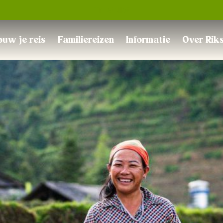
Trustpilot
uw je reis
Familiereizen
Informatie
Over Rik