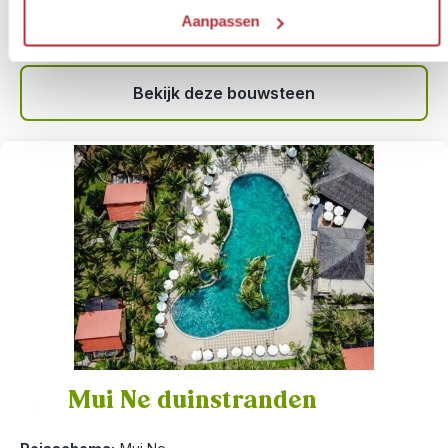
Activiteit:
boottocht naar snorkelspots en Ong Lang
Aanpassen
beach
Meer informatie
Bekijk deze bouwsteen
Mui Ne duinstranden
8