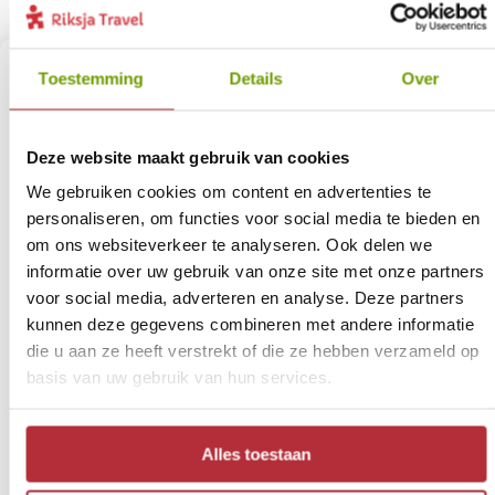
Toestemming
Details
Over
Deze website maakt gebruik van cookies
We gebruiken cookies om content en advertenties te
personaliseren, om functies voor social media te bieden en
om ons websiteverkeer te analyseren. Ook delen we
informatie over uw gebruik van onze site met onze partners
voor social media, adverteren en analyse. Deze partners
Het eilandgevoel van Phu
kunnen deze gegevens combineren met andere informatie
Quoc
7
die u aan ze heeft verstrekt of die ze hebben verzameld op
basis van uw gebruik van hun services.
Reisschema:
Phu Quoc eiland
Reisduur:
4 dagen / 3 nachten
Alles toestaan
Reissom:
vanaf € 395,- p.p. bij 2 personen