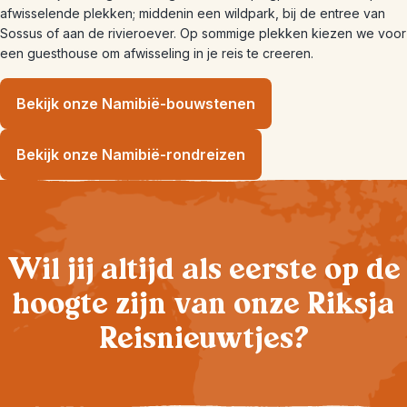
afwisselende plekken; middenin een wildpark, bij de entree van
Sossus of aan de rivieroever. Op sommige plekken kiezen we voor
een guesthouse om afwisseling in je reis te creeren.
Bekijk onze Namibië-bouwstenen
Bekijk onze Namibië-rondreizen
Wil jij altijd als eerste op de
hoogte zijn van onze Riksja
Reisnieuwtjes?