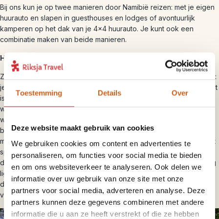
Bij ons kun je op twee manieren door Namibië reizen: met je eigen
huurauto en slapen in guesthouses en lodges of avontuurlijk
kamperen op het dak van je 4×4 huurauto. Je kunt ook een
combinatie maken van beide manieren.
Huurauto met accommodaties
Zelf rijden is volgens ons dé reismanier tijdens je Namibië vakantie:
je bepaalt je eigen reistempo en je hebt alle vrijheid. Het wegennet
Toestemming
Details
Over
is niet zoals je gewend bent: je rijdt aan de linkerkant van de
weg en ongeveer 80% van de wegen bestaat uit onverharde
wegen. Dit is goed te doen met een gewone auto maar een 4×4
Deze website maakt gebruik van cookies
biedt je meer comfort. Niet alleen worden de hobbels gedempt,
maar je auto ligt ook hoger op de weg waardoor je beter wild kunt
We gebruiken cookies om content en advertenties te
spotten. We kiezen zoveel mogelijk kleinschalige accommodaties
personaliseren, om functies voor social media te bieden
die passen bij de sfeer en cultuur van het land of gewoon prachtig
en om ons websiteverkeer te analyseren. Ook delen we
liggen middenin de woestijn, in een wildpark of bij de oevers van
informatie over uw gebruik van onze site met onze
de rivier. We hebben alle plaatsen zelf bezocht en kiezen bewust
partners voor social media, adverteren en analyse. Deze
voor deze hotels op de juiste plek.
partners kunnen deze gegevens combineren met andere
informatie die u aan ze heeft verstrekt of die ze hebben