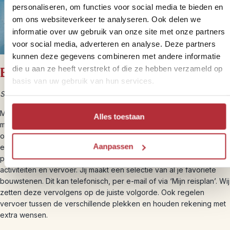
personaliseren, om functies voor social media te bieden en
om ons websiteverkeer te analyseren. Ook delen we
informatie over uw gebruik van onze site met onze partners
voor social media, adverteren en analyse. Deze partners
kunnen deze gegevens combineren met andere informatie
die u aan ze heeft verstrekt of die ze hebben verzameld op
Bouwstenen
basis van uw gebruik van hun services.
Stel zelf je reis samen
Met onze eigen reiservaring hebben we op iedere bestemming de
Alles toestaan
mooiste kleinschalige hotels gevonden en leuke excursies
ontwikkeld waarbij je echt de sfeer van het land proeft. Al deze
Aanpassen
ervaringen vind je terug in onze zogeheten ‘bouwstenen’: een
pakket van een aantal overnachtingen, een of meerdere
activiteiten en vervoer. Jij maakt een selectie van al je favoriete
bouwstenen. Dit kan telefonisch, per e-mail of via ‘Mijn reisplan’. Wij
zetten deze vervolgens op de juiste volgorde. Ook regelen
vervoer tussen de verschillende plekken en houden rekening met
extra wensen.