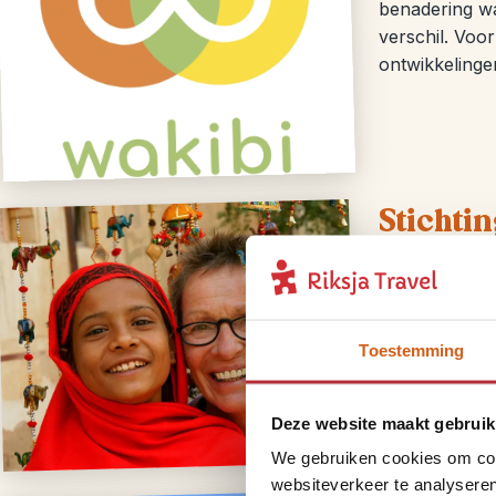
benadering wa
verschil. Voo
ontwikkelinge
Stichti
Op een groot 
vanzelfspreke
een bijdrage 
Toestemming
reizen gesche
Deze website maakt gebruik
We gebruiken cookies om cont
websiteverkeer te analyseren