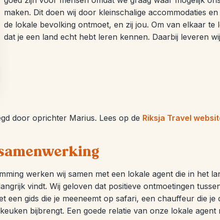
goed zijn voor mensen omdat we graag waar mogelijk ons s
maken. Dit doen wij door kleinschalige accommodaties en ex
de lokale bevolking ontmoet, en zij jou. Om van elkaar te
dat je een land echt hebt leren kennen. Daarbij leveren w
gd door oprichter Marius. Lees op de
Riksja Travel websi
 samenwerking
mming werken wij samen met een lokale agent die in het l
elangrijk vindt. Wij geloven dat positieve ontmoetingen tus
 een gids die je meeneemt op safari, een chauffeur die je d
 keuken bijbrengt. Een goede relatie van onze lokale agent m