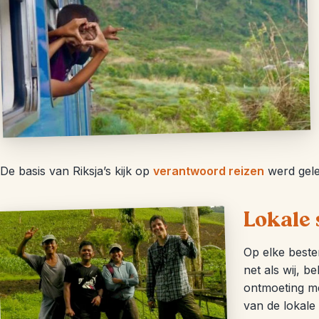
De basis van Riksja’s kijk op
verantwoord reizen
werd gele
Lokale
Op elke beste
net als wij, b
ontmoeting met
van de lokale