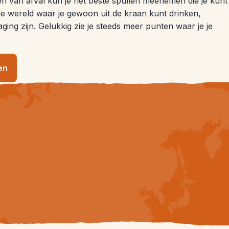
en van afval kun je het beste spullen meenemen die je kunt
 de wereld waar je gewoon uit de kraan kunt drinken,
daging zijn. Gelukkig zie je steeds meer punten waar je je
en