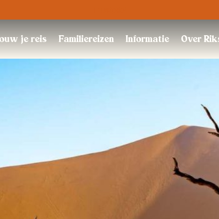
Trustpilot
ouw je reis
Familiereizen
Informatie
Over Rik