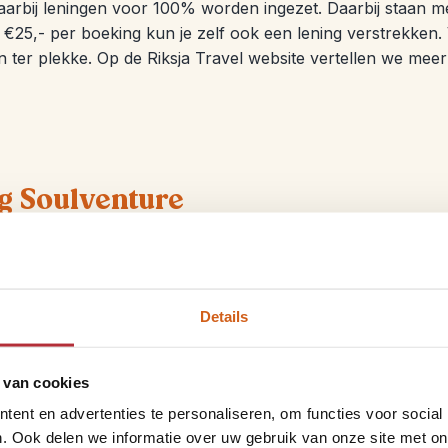
arbij leningen voor 100% worden ingezet. Daarbij staan me
r €25,- per boeking kun je zelf ook een lening verstrekken.
n ter plekke. Op de Riksja Travel website vertellen we me
ng Soulventure
aantal van onze bestemmingen ondersteunen wij lokale proj
nd om iets terug te doen voor de lokale bevolking van de l
aan leveren door een donatie te doen van €12,-. Uiteraard r
Details
iden wilt houden.
 van cookies
ent en advertenties te personaliseren, om functies voor social
. Ook delen we informatie over uw gebruik van onze site met on