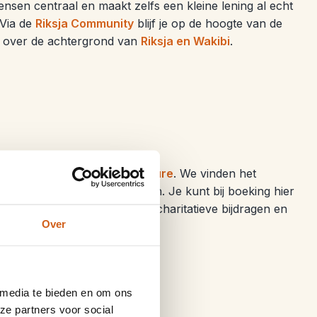
nsen centraal en maakt zelfs een kleine lening al echt
 Via de
Riksja Community
blijf je op de hoogte van de
er over de achtergrond van
Riksja en Wakibi
.
ecten via stichting
Soulventure
. We vinden het
anden waar we naartoe reizen. Je kunt bij boeking hier
especteren we het ook als je charitatieve bijdragen en
Over
 media te bieden en om ons
ze partners voor social