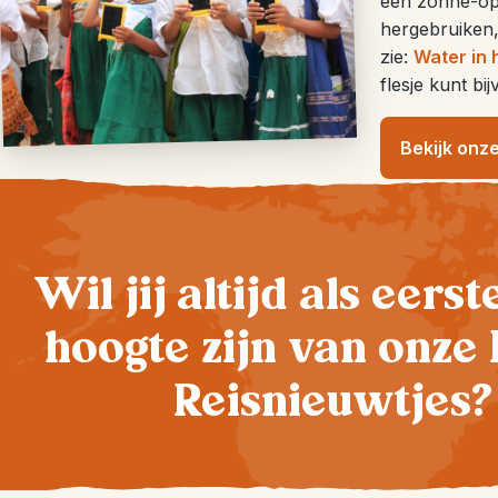
een zonne-op
hergebruiken
zie:
Water in 
flesje kunt bi
Bekijk onz
Wil jij altijd als eers
hoogte zijn van onze 
Reisnieuwtjes?