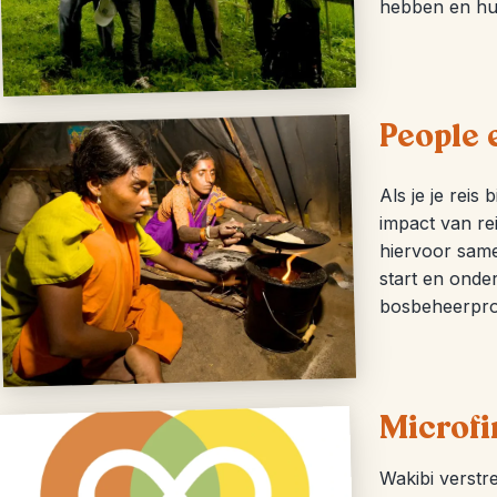
hebben en hun
People 
Als je je rei
impact van re
hiervoor same
start en onder
bosbeheerpro
Microfi
Wakibi verstr