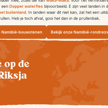
lader mee, zoals die van
Waka-Waka
. Voor het verminder
, een
Dopper waterfles
bijvoorbeeld. E zijn veel landen in
het buitenland
. In landen waar dit niet kan, zal het een uit
jvullen. Heb je toch afval, gooi het dan in de prullenbak.
e Namibië-bouwstenen
Bekijk onze Namibië-rondreiz
te op de
Riksja