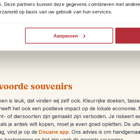
me bouwstenen wereldwijd
e. Deze partners kunnen deze gegevens combineren met andere i
erzameld op basis van uw gebruik van hun services.
 bestemmingen bieden we een of meerdere bouwstenen a
oorbeeld door ontmoetingen met de lokale bevolking wanneer 
 op pad gaat. Maar ook voor de andere bouwstenen hebbe
Aanpassen
kale bus. Tijdens je Namibië reis is
Damaraland rhinotrekk
woorde souvenirs
n is leuk, dat vinden wij zelf ook. Kleurrijke doeken, tasse
eeft het ook een positieve impact op de lokale economie. M
nt- of diersoorten zijn gemaakt zijn verboden. Je riskeert e
 als je antiek wilt kopen, moet je even goed opletten. De u
ag, vind je op de
Douane app
. Ons advies is om handgemaak
de bestemming en het zijn vaak de mooiste souvenirs.