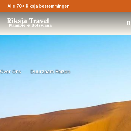
Alle 70+ Riksja bestemmingen
Riksja Travel
B
Namibië & Botswana
Over Ons
Duurzaam Reizen