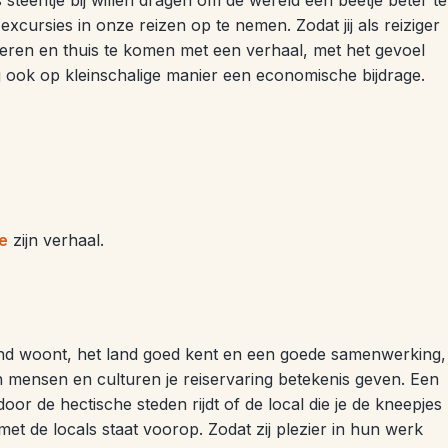
teentje bij willen dragen om de wereld een beetje beter te
cursies in onze reizen op te nemen. Zodat jij als reiziger
 leren en thuis te komen met een verhaal, met het gevoel
ij ook op kleinschalige manier een economische bijdrage.
te
zijn verhaal.
and woont, het land goed kent en een goede samenwerking,
sen mensen en culturen je reiservaring betekenis geven. Een
oor de hectische steden rijdt of de local die je de kneepjes
et de locals staat voorop. Zodat zij plezier in hun werk