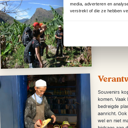
Duurza
media, adverteren en analys
verstrekt of die ze hebben v
Op de meeste
gekozen. Bijv
een excursie
vervoer per lo
Verant
Souvenirs kope
komen. Vaak h
bedreigde pla
aanricht. Ook
wel en niet m
bijdrage aan 