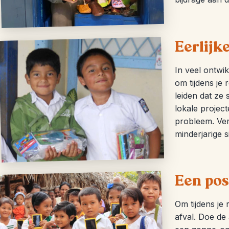
Eerlijk
In veel ontwi
om tijdens je 
leiden dat ze
lokale project
probleem. Ver
minderjarige s
Een pos
Om tijdens je
afval. Doe de 