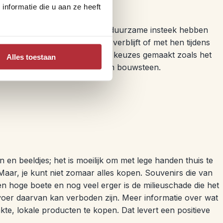
nformatie die u aan ze heeft
an waar we bewust voor een duurzame insteek hebben
je bij hen in een homestay verblijft of met hen tijdens
n we bewuste, verantwoorde, keuzes gemaakt zoals het
Alles toestaan
ing
een voorbeeld van zo een bouwsteen.
n en beeldjes; het is moeilijk om met lege handen thuis te
aar, je kunt niet zomaar alles kopen. Souvenirs die van
en hoge boete en nog veel erger is de milieuschade die het
itvoer daarvan kan verboden zijn. Meer informatie over wat
te, lokale producten te kopen. Dat levert een positieve