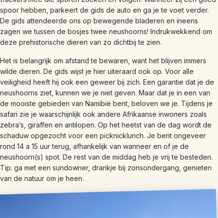
spoor hebben, parkeert de gids de auto en ga je te voet verder.
De gids attendeerde ons op bewegende bladeren en ineens
zagen we tussen de bosjes twee neushoorns! Indrukwekkend om
deze prehistorische dieren van zo dichtbij te zien.
Het is belangrijk om afstand te bewaren, want het blijven immers
wilde dieren. De gids wijst je hier uiteraard ook op. Voor alle
veiligheid heeft hij ook een geweer bij zich. Een garantie dat je de
neushoorns ziet, kunnen we je niet geven. Maar dat je in een van
de mooiste gebieden van Namibië bent, beloven we je. Tijdens je
safari zie je waarschijnlijk ook andere Afrikaanse inwoners zoals
zebra’s, giraffen en antilopen. Op het heetst van de dag wordt de
schaduw opgezocht voor een picknicklunch. Je bent ongeveer
rond 14 a 15 uur terug, afhankelijk van wanneer en of je de
neushoorn(s) spot. De rest van de middag heb je vrij te besteden.
Tip: ga met een sundowner, drankje bij zonsondergang, genieten
van de natuur om je heen.