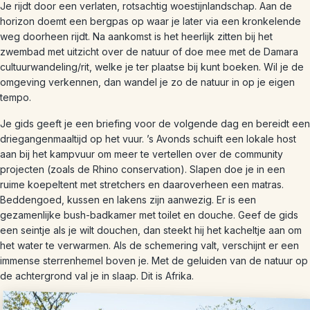
Je rijdt door een verlaten, rotsachtig woestijnlandschap. Aan de
horizon doemt een bergpas op waar je later via een kronkelende
weg doorheen rijdt. Na aankomst is het heerlijk zitten bij het
zwembad met uitzicht over de natuur of doe mee met de Damara
cultuurwandeling/rit, welke je ter plaatse bij kunt boeken. Wil je de
omgeving verkennen, dan wandel je zo de natuur in op je eigen
tempo.
Je gids geeft je een briefing voor de volgende dag en bereidt een
driegangenmaaltijd op het vuur. ’s Avonds schuift een lokale host
aan bij het kampvuur om meer te vertellen over de community
projecten (zoals de Rhino conservation). Slapen doe je in een
ruime koepeltent met stretchers en daaroverheen een matras.
Beddengoed, kussen en lakens zijn aanwezig. Er is een
gezamenlijke bush-badkamer met toilet en douche. Geef de gids
een seintje als je wilt douchen, dan steekt hij het kacheltje aan om
het water te verwarmen. Als de schemering valt, verschijnt er een
immense sterrenhemel boven je. Met de geluiden van de natuur op
de achtergrond val je in slaap. Dit is Afrika.