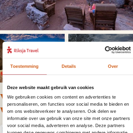
+
3
foto('s)
Toestemming
Details
Over
Deze website maakt gebruik van cookies
Voor deze reis bieden we de
We gebruiken cookies om content en advertenties te
personaliseren, om functies voor social media te bieden en
volgende varianten aan
om ons websiteverkeer te analyseren. Ook delen we
informatie over uw gebruik van onze site met onze partners
voor social media, adverteren en analyse. Deze partners
kunnen deze gegevens combineren met andere informatie