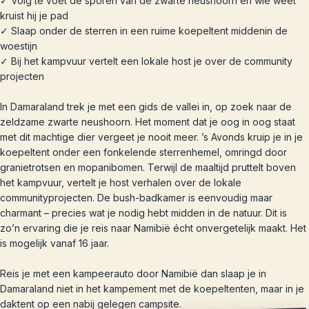
✓ Volg te voet de sporen van de zwarte neushoorn en wie weet
kruist hij je pad
✓ Slaap onder de sterren in een ruime koepeltent middenin de
woestijn
✓ Bij het kampvuur vertelt een lokale host je over de community
projecten
In Damaraland trek je met een gids de vallei in, op zoek naar de
zeldzame zwarte neushoorn. Het moment dat je oog in oog staat
met dit machtige dier vergeet je nooit meer. ’s Avonds kruip je in je
koepeltent onder een fonkelende sterrenhemel, omringd door
granietrotsen en mopanibomen. Terwijl de maaltijd pruttelt boven
het kampvuur, vertelt je host verhalen over de lokale
communityprojecten. De bush-badkamer is eenvoudig maar
charmant – precies wat je nodig hebt midden in de natuur. Dit is
zo’n ervaring die je reis naar Namibië écht onvergetelijk maakt. Het
is mogelijk vanaf 16 jaar.
Reis je met een kampeerauto door Namibië dan slaap je in
Damaraland niet in het kampement met de koepeltenten, maar in je
daktent op een nabij gelegen campsite.