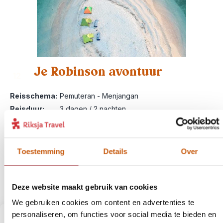
Je Robinson avontuur
12
Reisschema:
Pemuteran - Menjangan
Reisduur:
3 dagen / 2 nachten
Reissom:
vanaf € 300,- p.p. bij 2 personen
Activiteit:
slapen op een onbewoond eiland en
snorkelen langs koraalriffen
Toestemming
Details
Over
Meer informatie
Bekijk deze bouwsteen
Deze website maakt gebruik van cookies
We gebruiken cookies om content en advertenties te
personaliseren, om functies voor social media te bieden en