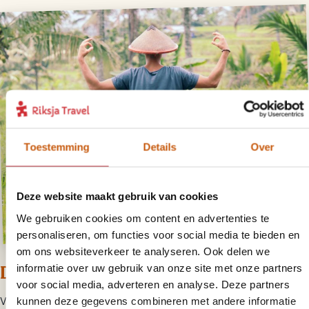
Toestemming
Details
Over
Deze website maakt gebruik van cookies
We gebruiken cookies om content en advertenties te
personaliseren, om functies voor social media te bieden en
om ons websiteverkeer te analyseren. Ook delen we
Dag 3 – Vertrek uit Sidemen
informatie over uw gebruik van onze site met onze partners
voor social media, adverteren en analyse. Deze partners
kunnen deze gegevens combineren met andere informatie
Vandaag komt er een einde aan deze Bali bouwsteen. Als je deze