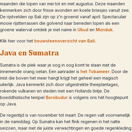
maanden die lopen van mei tot en met augustus. Deze maanden
kenmerken zich door frisse avonden en koele briesjes vanuit zee.
De rijstvelden op Bali zijn op z’n groenst vanaf april. Spectaculair
mooie rijstterrassen die golvend naar beneden lopen als een
groene waterval ontdek je met name in
Ubud
en
Munduk
.
Klik hier voor het
bouwsteenoverzicht van Bali
.
Java en Sumatra
Sumatra is de plek waar je oog in oog komt te staan met de
innemende orang oetan. Een aanrader is
het Tobameer
. Door de
mist die boven het meer hangt krijgt het geheel een magisch
uiterlijk. Java kenmerkt zich door uitgestrekte theeplantages,
rokende vulkanen en steden met een Hollands tintje. De
boeddhistische tempel
Borobudur
is volgens ons hét hoogtepunt
op Java.
De regentijd is van november tot maart. De regen valt voornamelijk
in de namiddag. Op Sumatra kan het flink regenen in het natte
seizoen, maar met de juiste verwachtingen en goede regenkleding