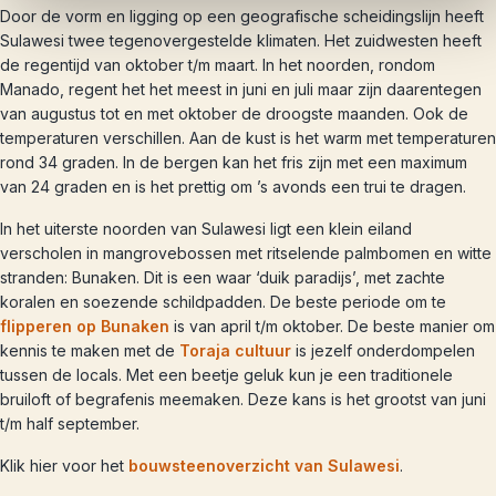
Door de vorm en ligging op een geografische scheidingslijn heeft
Sulawesi twee tegenovergestelde klimaten. Het zuidwesten heeft
de regentijd van oktober t/m maart. In het noorden, rondom
Manado, regent het het meest in juni en juli maar zijn daarentegen
van augustus tot en met oktober de droogste maanden. Ook de
temperaturen verschillen. Aan de kust is het warm met temperaturen
rond 34 graden. In de bergen kan het fris zijn met een maximum
van 24 graden en is het prettig om ’s avonds een trui te dragen.
In het uiterste noorden van Sulawesi ligt een klein eiland
verscholen in mangrovebossen met ritselende palmbomen en witte
stranden: Bunaken. Dit is een waar ‘duik paradijs’, met zachte
koralen en soezende schildpadden. De beste periode om te
flipperen op Bunaken
is van april t/m oktober. De beste manier om
kennis te maken met de
Toraja cultuur
is jezelf onderdompelen
tussen de locals. Met een beetje geluk kun je een traditionele
bruiloft of begrafenis meemaken. Deze kans is het grootst van juni
t/m half september.
Klik hier voor het
bouwsteenoverzicht van Sulawesi
.