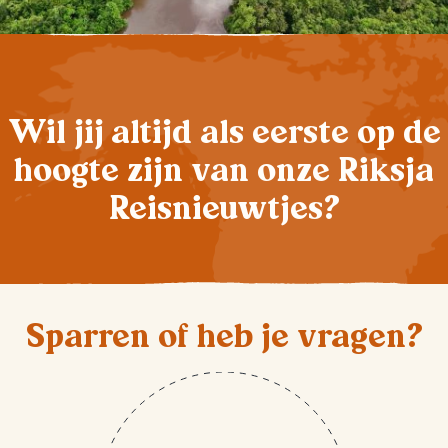
Wil jij altijd als eerste op de
hoogte zijn van onze Riksja
Reisnieuwtjes?
Sparren of heb je vragen?