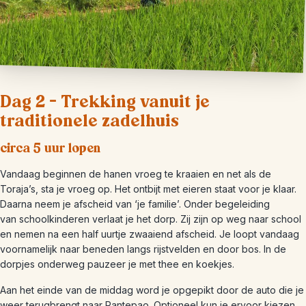
Dag 2 – Trekking vanuit je
traditionele zadelhuis
circa 5 uur lopen
Vandaag beginnen de hanen vroeg te kraaien en net als de
Toraja’s, sta je vroeg op. Het ontbijt met eieren staat voor je klaar.
Daarna neem je afscheid van ‘je familie’. Onder begeleiding
van schoolkinderen verlaat je het dorp. Zij zijn op weg naar school
en nemen na een half uurtje zwaaiend afscheid. Je loopt vandaag
voornamelijk naar beneden langs rijstvelden en door bos. In de
dorpjes onderweg pauzeer je met thee en koekjes.
Aan het einde van de middag word je opgepikt door de auto die je
weer terugbrengt naar Rantepao. Optioneel kun je ervoor kiezen