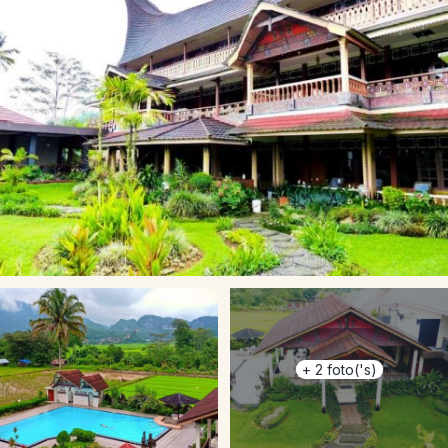
+
2
foto('s)