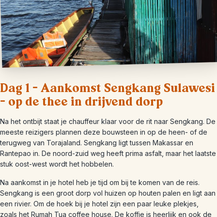
Dag 1 – Aankomst Sengkang Sulawesi
– op de thee in drijvend dorp
Na het ontbijt staat je chauffeur klaar voor de rit naar Sengkang. De
meeste reizigers plannen deze bouwsteen in op de heen- of de
terugweg van Torajaland. Sengkang ligt tussen Makassar en
Rantepao in. De noord-zuid weg heeft prima asfalt, maar het laatste
stuk oost-west wordt het hobbelen.
Na aankomst in je hotel heb je tijd om bij te komen van de reis.
Sengkang is een groot dorp vol huizen op houten palen en ligt aan
een rivier. Om de hoek bij je hotel zijn een paar leuke plekjes,
zoals het Rumah Tua coffee house. De koffie is heerlijk en ook de