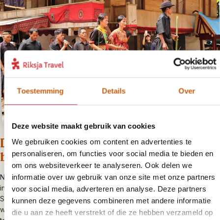
Toestemming
Details
Over
Deze website maakt gebruik van cookies
Dag 2 – Vertrek Sengkang, einde
We gebruiken cookies om content en advertenties te
bouwsteen of verlenging
personaliseren, om functies voor social media te bieden en
om ons websiteverkeer te analyseren. Ook delen we
informatie over uw gebruik van onze site met onze partners
Na het ontbijt eindigt je bouwsteen. Wil je iets meer rust in je reis
inbouwen, verleng deze bouwsteen dan met een nacht. In
voor social media, adverteren en analyse. Deze partners
Sengkang zelf is niet veel te doen, maar in de omgeving kun je
kunnen deze gegevens combineren met andere informatie
wandelen op het platteland, langs de rivier en het meer. Veel
die u aan ze heeft verstrekt of die ze hebben verzameld op