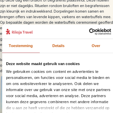
op deze dag een bruiloft of begrafenis plaatsvindt. Deze rituelen
zijn er niet dagelijks. Rituelen rondom bruiloften en begrafenissen
zijn kleurrijk en indrukwekkend. Dorpelingen komen samen en
brengen offers van levende kippen, varkens en waterbuffels mee.
Op bepaalde dagen worden de waterbuffels ceremonieel geofferd
en dat is een mooi, maar bloederig tafereel. Je gids bereidt je voor
en overlegt of je dit wilt zien, of wat een beter moment is om te
gaan kijken. Met je gids koop je een passend geschenk (circa 15
euro) voor de gastvrije familie. Zorg ervoor dat je bedekt gekleed
Toestemming
Details
Over
bent omdat het een religieuze aangelegenheid is.
Is er geen ritueel, treur dan niet. Er is genoeg te doen in de
Deze website maakt gebruik van cookies
omgeving. In het hotel liggen kaarten van Rantepao en omliggende
dorpen op loopafstand.
We gebruiken cookies om content en advertenties te
personaliseren, om functies voor social media te bieden en
om ons websiteverkeer te analyseren. Ook delen we
informatie over uw gebruik van onze site met onze partners
voor social media, adverteren en analyse. Deze partners
kunnen deze gegevens combineren met andere informatie
die u aan ze heeft verstrekt of die ze hebben verzameld op