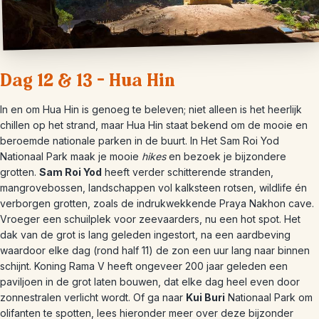
Dag 12 & 13 – Hua Hin
In en om Hua Hin is genoeg te beleven; niet alleen is het heerlijk
chillen op het strand, maar Hua Hin staat bekend om de mooie en
beroemde nationale parken in de buurt. In Het Sam Roi Yod
Nationaal Park maak je mooie
hikes
en bezoek je bijzondere
grotten.
Sam Roi Yod
heeft verder schitterende stranden,
mangrovebossen, landschappen vol kalksteen rotsen, wildlife én
verborgen grotten, zoals de indrukwekkende Praya Nakhon cave.
Vroeger een schuilplek voor zeevaarders, nu een hot spot. Het
dak van de grot is lang geleden ingestort, na een aardbeving
waardoor elke dag (rond half 11) de zon een uur lang naar binnen
schijnt. Koning Rama V heeft ongeveer 200 jaar geleden een
paviljoen in de grot laten bouwen, dat elke dag heel even door
zonnestralen verlicht wordt. Of ga naar
Kui Buri
Nationaal Park om
olifanten te spotten, lees hieronder meer over deze bijzonder