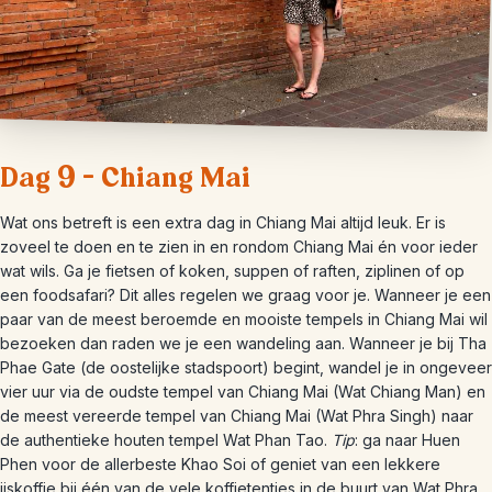
Dag 9 – Chiang Mai
Wat ons betreft is een extra dag in Chiang Mai altijd leuk. Er is
zoveel te doen en te zien in en rondom Chiang Mai én voor ieder
wat wils. Ga je fietsen of koken, suppen of raften, ziplinen of op
een foodsafari? Dit alles regelen we graag voor je. Wanneer je een
paar van de meest beroemde en mooiste tempels in Chiang Mai wil
bezoeken dan raden we je een wandeling aan. Wanneer je bij Tha
Phae Gate (de oostelijke stadspoort) begint, wandel je in ongeveer
vier uur via de oudste tempel van Chiang Mai (Wat Chiang Man) en
de meest vereerde tempel van Chiang Mai (Wat Phra Singh) naar
de authentieke houten tempel Wat Phan Tao.
Tip
: ga naar Huen
Phen voor de allerbeste Khao Soi of geniet van een lekkere
ijskoffie bij één van de vele koffietentjes in de buurt van Wat Phra