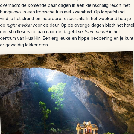
overnacht de komende paar dagen in een kleinschalig resort met
bungalows in een tropische tuin met zwembad. Op loopafstand
vind je het strand en meerdere restaurants. In het weekend heb je
de
night market
voor de deur. Op de overige dagen biedt het hotel
een shuttleservice aan naar de dagelijkse
food market
in het
centrum van Hua Hin. Een erg leuke en hippe bedoening en je kunt
er geweldig lekker eten.