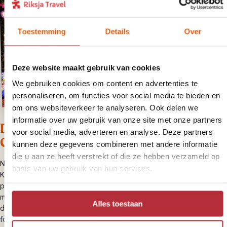
Toestemming
Details
Over
Deze website maakt gebruik van cookies
We gebruiken cookies om content en advertenties te
personaliseren, om functies voor social media te bieden en
om ons websiteverkeer te analyseren. Ook delen we
informatie over uw gebruik van onze site met onze partners
Dag 8 – Hiken, raften en terug naar
voor social media, adverteren en analyse. Deze partners
Chiang Mai
kunnen deze gegevens combineren met andere informatie
die u aan ze heeft verstrekt of die ze hebben verzameld op
Na een lekker ontbijt wandel je samen met je gids door het dorp.
basis van uw gebruik van hun services.
Kijk hoe handig de vrouwen kleurrijke kleden weven of speel een
potje voetbal met de kinderen. Hierna wandel je door de heuvels,
met soms een pittige klim tussendoor, in vier uur naar het volgende
Alles toestaan
dorp. Je maakt regelmatig korte stops voor een slok water of een
foto. Tijdens de lunch heb je alle tijd om bij te komen bij de