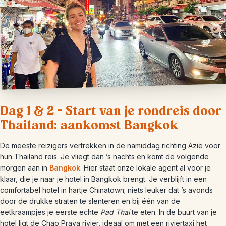
Dag 1 & 2 – Start van je rondreis door
Thailand: aankomst Bangkok
De meeste reizigers vertrekken in de namiddag richting Azië voor
hun Thailand reis. Je vliegt dan ’s nachts en komt de volgende
morgen aan in
Bangkok
. Hier staat onze lokale agent al voor je
klaar, die je naar je hotel in Bangkok brengt. Je verblijft in een
comfortabel hotel in hartje Chinatown; niets leuker dat ’s avonds
door de drukke straten te slenteren en bij één van de
eetkraampjes je eerste echte
Pad Thai
te eten. In de buurt van je
hotel ligt de Chao Praya rivier, ideaal om met een riviertaxi het