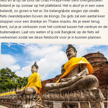
fiets en al op de boot de Chao Phraya-rivier bent overgestoken
beland je op zomaar op het platteland. Het is alsof je in een oase
belandt, zo groen is het er. De belangrijkste wegen zijn smalle
fiets-/wandelpaden boven de klongs. De gids zal een aantal keer
stoppen voor een drankje en Thaise snacks. Als je weer terug
bent, zul je je verbazen over het contrast tussen het centrum en de
buitenwijken. Laat ons weten of jij ook Bangkok op de fiets wil
verkennen zodat we deze fietstocht voor je in kunnen plannen.