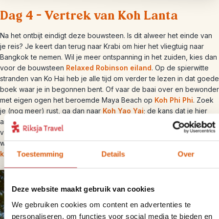
Dag 4 – Vertrek van Koh Lanta
Na het ontbijt eindigt deze bouwsteen. Is dit alweer het einde van
je reis? Je keert dan terug naar Krabi om hier het vliegtuig naar
Bangkok te nemen. Wil je meer ontspanning in het zuiden, kies dan
voor de bouwsteen
Relaxed Robinson eiland
. Op de spierwitte
stranden van Ko Hai heb je alle tijd om verder te lezen in dat goede
boek waar je in begonnen bent. Of vaar de baai over en bewonder
met eigen ogen het beroemde Maya Beach op
Koh Phi Phi
. Zoek
je (nog meer) rust, ga dan naar
Koh Yao Yai
; de kans dat je hier
andere reizigers tegenkomt is vrij klein. Of sluit je reis af op het
vasteland: wat ons betreft is
Phuket
old town
een bezoek zeker
waard. Wil je nog wat laatste zonnestralen? Kies dan voor de
kalksteenrotsen van Krabi
.
Toestemming
Details
Over
Deze website maakt gebruik van cookies
We gebruiken cookies om content en advertenties te
personaliseren, om functies voor social media te bieden en