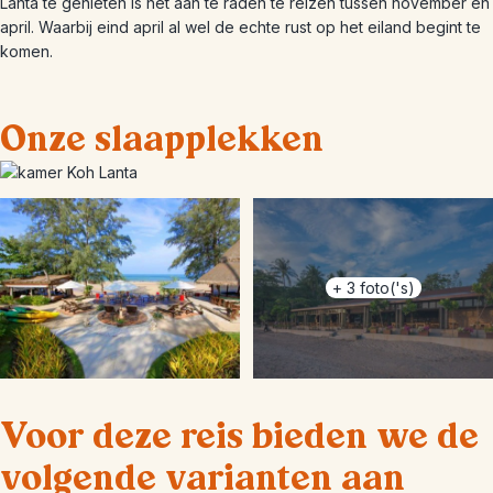
Lanta te genieten is het aan te raden te reizen tussen november en
april. Waarbij eind april al wel de echte rust op het eiland begint te
komen.
Onze slaapplekken
+
3
foto('s)
Voor deze reis bieden we de
volgende varianten aan