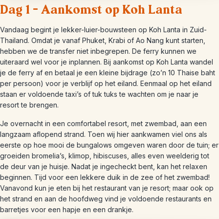
Dag 1 – Aankomst op Koh Lanta
Vandaag begint je lekker-luier-bouwsteen op Koh Lanta in Zuid-
Thailand. Omdat je vanaf Phuket, Krabi of Ao Nang kunt starten,
hebben we de transfer niet inbegrepen. De ferry kunnen we
uiteraard wel voor je inplannen. Bij aankomst op Koh Lanta wandel
je de ferry af en betaal je een kleine bijdrage (zo’n 10 Thaise baht
per persoon) voor je verblijf op het eiland. Eenmaal op het eiland
staan er voldoende taxi’s of tuk tuks te wachten om je naar je
resort te brengen.
Je overnacht in een comfortabel resort, met zwembad, aan een
langzaam aflopend strand. Toen wij hier aankwamen viel ons als
eerste op hoe mooi de bungalows omgeven waren door de tuin; er
groeiden bromelia’s, klimop, hibiscuses, alles even weelderig tot
de deur van je huisje. Nadat je ingecheckt bent, kan het relaxen
beginnen. Tijd voor een lekkere duik in de zee of het zwembad!
Vanavond kun je eten bij het restaurant van je resort; maar ook op
het strand en aan de hoofdweg vind je voldoende restaurants en
barretjes voor een hapje en een drankje.