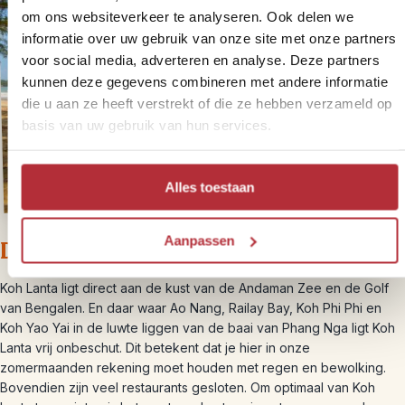
om ons websiteverkeer te analyseren. Ook delen we
informatie over uw gebruik van onze site met onze partners
voor social media, adverteren en analyse. Deze partners
kunnen deze gegevens combineren met andere informatie
die u aan ze heeft verstrekt of die ze hebben verzameld op
basis van uw gebruik van hun services.
Alles toestaan
Aanpassen
De beste reistijd voor Koh Lanta
Koh Lanta ligt direct aan de kust van de Andaman Zee en de Golf
van Bengalen. En daar waar Ao Nang, Railay Bay, Koh Phi Phi en
Koh Yao Yai in de luwte liggen van de baai van Phang Nga ligt Koh
Lanta vrij onbeschut. Dit betekent dat je hier in onze
zomermaanden rekening moet houden met regen en bewolking.
Bovendien zijn veel restaurants gesloten. Om optimaal van Koh