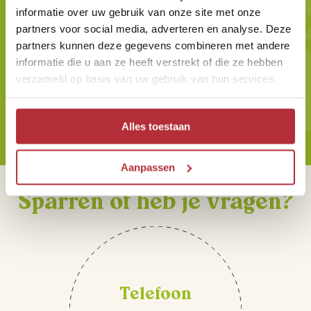
informatie over uw gebruik van onze site met onze
partners voor social media, adverteren en analyse. Deze
partners kunnen deze gegevens combineren met andere
Wil jij altijd als eerste op de
informatie die u aan ze heeft verstrekt of die ze hebben
hoogte zijn van onze Riksja
verzameld op basis van uw gebruik van hun services.
Reisnieuwtjes?
Alles toestaan
Aanpassen
Sparren of heb je vragen?
Telefoon