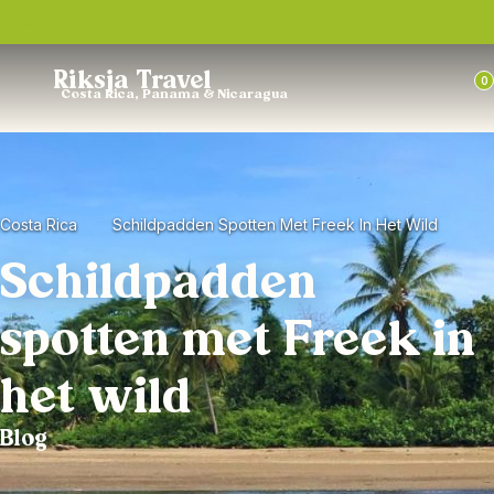
Trustpilot
Riksja Travel
0
Costa Rica, Panama & Nicaragua
Costa Rica
Schildpadden Spotten Met Freek In Het Wild
Schildpadden
spotten met Freek in
het wild
Blog