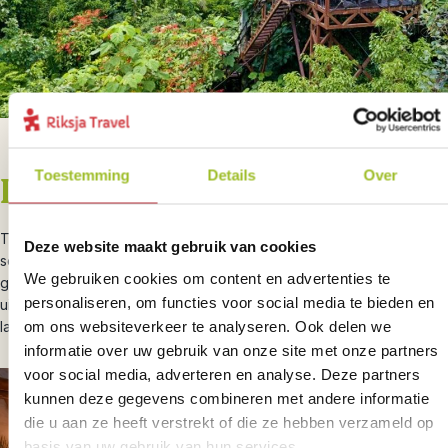
Toestemming
Details
Over
In stijl optie
Tijdens een intensieve reis is een hotel met net wat meer comfort
Deze website maakt gebruik van cookies
soms heerlijk om even bij te komen. Wij bieden die optie dan ook
We gebruiken cookies om content en advertenties te
graag aan met onze unieke boetiekhotels. Kies ervoor om je reis
personaliseren, om functies voor social media te bieden en
uitgerust te beginnen of met wat extra luxe af te sluiten en een
om ons websiteverkeer te analyseren. Ook delen we
laatste extra beleving toe te voegen.
informatie over uw gebruik van onze site met onze partners
voor social media, adverteren en analyse. Deze partners
kunnen deze gegevens combineren met andere informatie
die u aan ze heeft verstrekt of die ze hebben verzameld op
basis van uw gebruik van hun services.