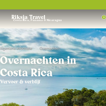
Trustpilot
Riksja Travel
0
Costa Rica, Panama & Nicaragua
Algemene Informatie
Overnachten
Overnachten in
Costa Rica
Vervoer & verblijf