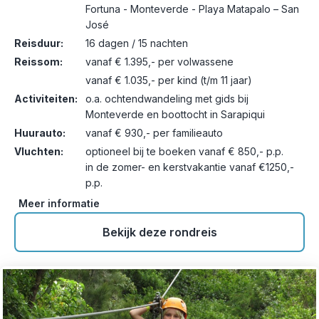
Fortuna - Monteverde - Playa Matapalo – San
José
Reisduur:
16 dagen / 15 nachten
Reissom:
vanaf € 1.395,- per volwassene
vanaf € 1.035,- per kind (t/m 11 jaar)
Activiteiten:
o.a. ochtendwandeling met gids bij
Monteverde en boottocht in Sarapiqui
Huurauto:
vanaf € 930,- per familieauto
Vluchten:
optioneel bij te boeken vanaf € 850,- p.p.
in de zomer- en kerstvakantie vanaf €1250,-
p.p.
Meer informatie
Bekijk deze rondreis