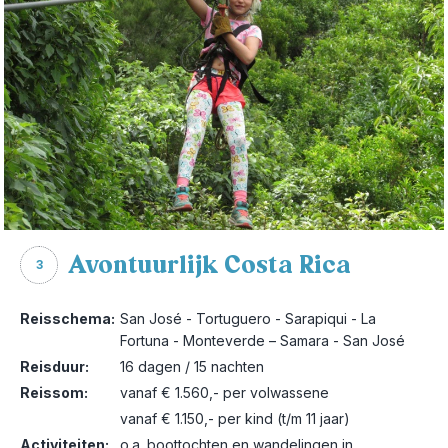
Avontuurlijk Costa Rica
3
Reisschema:
San José - Tortuguero - Sarapiqui - La
Fortuna - Monteverde – Samara - San José
Reisduur:
16 dagen / 15 nachten
Reissom:
vanaf € 1.560,- per volwassene
vanaf € 1.150,- per kind (t/m 11 jaar)
Activiteiten:
o.a. boottochten en wandelingen in