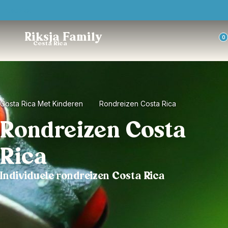
Trustpilot
Riksja Family
0
Costa Rica
Costa Rica Met Kinderen
Rondreizen Costa Rica
Rondreizen Costa
Rica
Individuele rondreizen Costa Rica