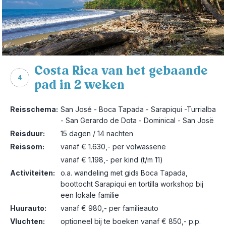
Costa Rica van het gebaande
4
pad in 2 weken
Reisschema:
San José - Boca Tapada - Sarapiqui -Turrialba
- San Gerardo de Dota - Dominical - San Josë
Reisduur:
15 dagen / 14 nachten
Reissom:
vanaf € 1.630,- per volwassene
vanaf € 1.198,- per kind (t/m 11)
Activiteiten:
o.a. wandeling met gids Boca Tapada,
boottocht Sarapiqui en tortilla workshop bij
een lokale familie
Huurauto:
vanaf € 980,- per familieauto
Vluchten:
optioneel bij te boeken vanaf € 850,- p.p.