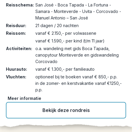
Reisschema:
San José - Boca Tapada - La Fortuna -
Samara - Monteverde - Uvita - Corcovado -
Manuel Antonio – San José
Reisduur:
21 dagen / 20 nachten
Reissom:
vanaf € 2.150,- per volwassene
vanaf € 1.590,- per kind (t/m 11 jaar)
Activiteiten:
o.a. wandeling met gids Boca Tapada,
canopytour Monteverde en gidswandeling
Corcovado
Huurauto:
vanaf € 1.300,- per familieauto
Vluchten:
optioneel bij te boeken vanaf € 850,- p.p.
in de zomer- en kerstvakantie vanaf €1250,-
p.p.
Meer informatie
Bekijk deze rondreis