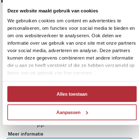
Toekans, Tico’s en tropische
Deze website maakt gebruik van cookies
5
stranden
We gebruiken cookies om content en advertenties te
personaliseren, om functies voor social media te bieden en
om ons websiteverkeer te analyseren. Ook delen we
Reisschema:
San José - Tortuguero - Cahuita - Sarapiqui -
La Fortuna - Samara - Monteverde - Manuel
informatie over uw gebruik van onze site met onze partners
Antonio – San José
voor social media, adverteren en analyse. Deze partners
Reisduur:
22 dagen / 21 nachten
kunnen deze gegevens combineren met andere informatie
die u aan ze heeft verstrekt of die ze hebben verzameld op
Reissom:
vanaf € 1.960,- per volwassene
basis van uw gebruik van hun services.
vanaf € 1.450,- per kind (t/m 11 jaar)
Activiteiten:
o.a. wandel- en snorkeltocht in Cahuita,
bezoek aan lokale ananasboer in Sarapiqui
Alles toestaan
en bezoek aan de hotsprings in La Fortuna
Huurauto:
vanaf € 1.240,- per familieauto
Vluchten:
optioneel bij te boeken vanaf € 850,- p.p.
Aanpassen
in de zomer- en kerstvakantie vanaf €1250,-
p.p.
Meer informatie