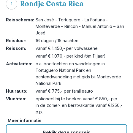
Rondje Costa Rica
1
Reisschema:
San José - Tortuguero - La Fortuna -
Monteverde – Rincon - Manuel Antonio – San
José
Reisduur:
16 dagen / 15 nachten
Reissom:
vanaf € 1.450,- per volwassene
vanaf € 1.070,- per kind (t/m 11 jaar)
Activiteiten:
o.a. boottochten en wandelingen in
Tortuguero National Park en
ochtendwandeling met gids bij Monteverde
National Park
Huurauto:
vanaf € 775,- per familieauto
Vluchten:
optioneel bij te boeken vanaf € 850,- p.p.
in de zomer- en kerstvakantie vanaf €1250,-
p.p.
Meer informatie
Bekijk deze rondreis