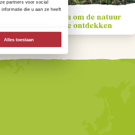
ze partners voor social
nformatie die u aan ze heeft
De beste plekken om de natuur
van Costa Rica te ontdekken
Alles toestaan