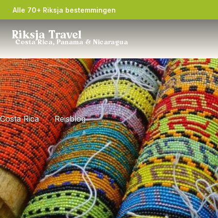
Alle 70+ Riksja bestemmingen
Riksja Travel
Costa Rica, Panama & Nicaragua
Costa Rica
Reisblog