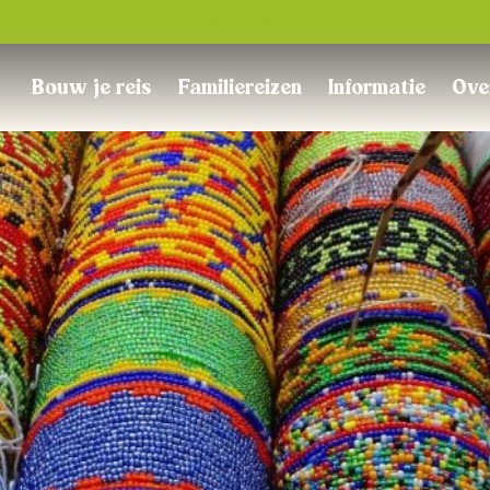
Trustpilot
Bouw je reis
Familiereizen
Informatie
Ove