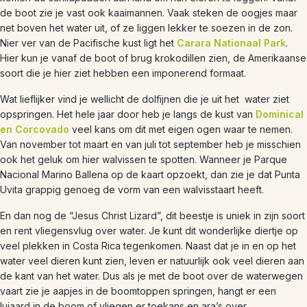
de boot zie je vast ook kaaimannen. Vaak steken de oogjes maar
net boven het water uit, of ze liggen lekker te soezen in de zon.
Nier ver van de Pacifische kust ligt het
Carara Nationaal Park
.
Hier kun je vanaf de boot of brug krokodillen zien, de Amerikaanse
soort die je hier ziet hebben een imponerend formaat.
Wat lieflijker vind je wellicht de dolfijnen die je uit het water ziet
opspringen. Het hele jaar door heb je langs de kust van
Dominical
en Corcovado
veel kans om dit met eigen ogen waar te nemen.
Van november tot maart en van juli tot september heb je misschien
ook het geluk om hier walvissen te spotten. Wanneer je Parque
Nacional Marino Ballena op de kaart opzoekt, dan zie je dat Punta
Uvita grappig genoeg de vorm van een walvisstaart heeft.
En dan nog de “Jesus Christ Lizard”, dit beestje is uniek in zijn soort
en rent vliegensvlug over water. Je kunt dit wonderlijke diertje op
veel plekken in Costa Rica tegenkomen. Naast dat je in en op het
water veel dieren kunt zien, leven er natuurlijk ook veel dieren aan
de kant van het water. Dus als je met de boot over de waterwegen
vaart zie je aapjes in de boomtoppen springen, hangt er een
luiaard in de boom of vliegen er toekans en ara’s over.