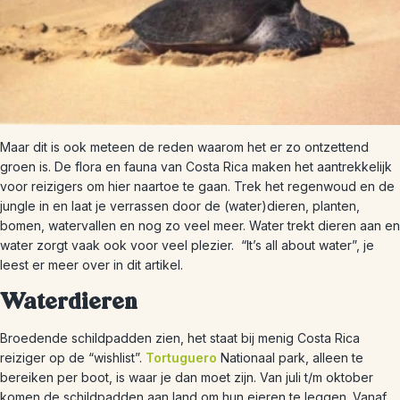
Maar dit is ook meteen de reden waarom het er zo ontzettend
groen is. De flora en fauna van Costa Rica maken het aantrekkelijk
voor reizigers om hier naartoe te gaan. Trek het regenwoud en de
jungle in en laat je verrassen door de (water)dieren, planten,
bomen, watervallen en nog zo veel meer. Water trekt dieren aan en
water zorgt vaak ook voor veel plezier. “It’s all about water”, je
leest er meer over in dit artikel.
Waterdieren
Broedende schildpadden zien, het staat bij menig Costa Rica
reiziger op de “wishlist”.
Tortuguero
Nationaal park, alleen te
bereiken per boot, is waar je dan moet zijn. Van juli t/m oktober
komen de schildpadden aan land om hun eieren te leggen. Vanaf