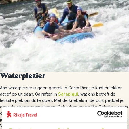
Waterplezier
Aan waterplezier is geen gebrek in Costa Rica, je kunt er lekker
actief op uit gaan. Ga raften in
Sarapiqui
, wat ons betreft de
leukste plek om dit te doen. Met de kriebels in de buik peddel je
door de stroomversnellingen. Ook tuben op de Rio Celeste rivier is
een aanrader, in het park zelf mag het niet maar net erbuiten mag
je je op de turqoise gekleurde rivier laten meevoeren op het water.
Vaar met je kajak over het
meer van Arenal
, vanaf het meer heb je