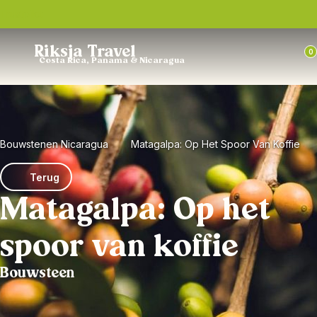
Trustpilot
Riksja Travel
0
Costa Rica, Panama & Nicaragua
Bouwstenen Nicaragua
Matagalpa: Op Het Spoor Van Koffie
Terug
Matagalpa: Op het
spoor van koffie
Bouwsteen