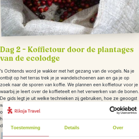
Dag 2 – Koffietour door de plantages
van de ecolodge
’s Ochtends word je wakker met het gezang van de vogels. Na je
ontbijt op het terras trek je je wandelschoenen aan en ga je op
zoek naar de sporen van koffie. We plannen een koffietour voor je
waarbij je leert over de koffieteelt en het verwerken van de bonen.
De gids legt je uit welke technieken zij gebruiken, hoe ze geoogst
worden en natuurlijk ga je ook proeven. De middag kun je
ontspannen doorbrengen op het terras of je verkent op eigen
houtje de omgeving. Het klimaat in dit gebied is iets koeler dan in
de rest van Nicaragua, dus houd hier rekening mee met inpakken.
Toestemming
Details
Over