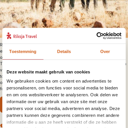
Reis naar het Noorden naar het ruige, ongerepte Damaraland. Met
een beetje geluk spot je zeldzame woestijnolifanten, dus houd je
Toestemming
Details
Over
ogen open. Bewonder ook de eeuwenoude rotstekeningen bij
Twyfelfontein. Te midden van de uitgestrekte, ruige landschappen
voel je je echt in niemandsland. Voeg er een unieke ervaring aan
Deze website maakt gebruik van cookies
toe en je reis kan niet meer stuk. In Damaraland kan je een
We gebruiken cookies om content en advertenties te
onvergetelijke
rhinotrekking
maken en slapen onder een
personaliseren, om functies voor social media te bieden
fonkelende sterrenhemel.
en om ons websiteverkeer te analyseren. Ook delen we
informatie over uw gebruik van onze site met onze
Ervaar Damaraland
partners voor social media, adverteren en analyse. Deze
partners kunnen deze gegevens combineren met andere
informatie die u aan ze heeft verstrekt of die ze hebben
Safari op z'n best: Etosha