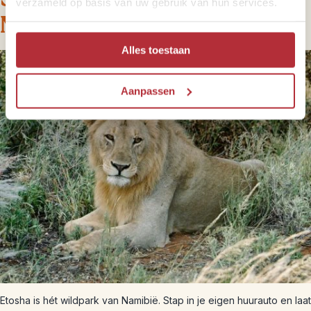
verzameld op basis van uw gebruik van hun services.
National Park
Alles toestaan
Aanpassen
Etosha is hét wildpark van Namibië. Stap in je eigen huurauto en laat