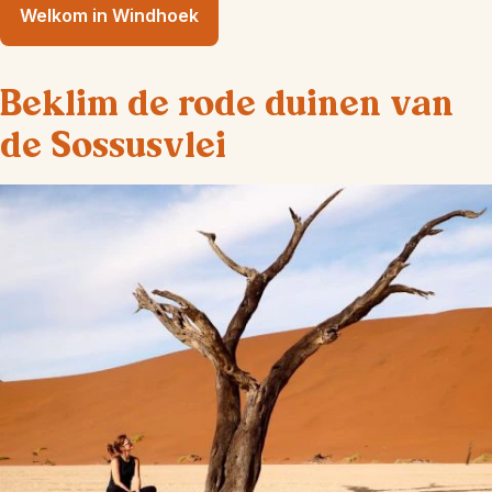
Welkom in Windhoek
Beklim de rode duinen van
de Sossusvlei