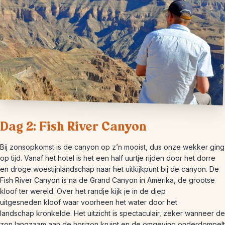
Dag 2: Fish River Canyon
Bij zonsopkomst is de canyon op z’n mooist, dus onze wekker ging
op tijd. Vanaf het hotel is het een half uurtje rijden door het dorre
en droge woestijnlandschap naar het uitkijkpunt bij de canyon. De
Fish River Canyon is na de Grand Canyon in Amerika, de grootse
kloof ter wereld. Over het randje kijk je in de diep
uitgesneden kloof waar voorheen het water door het
landschap kronkelde. Het uitzicht is spectaculair, zeker wanneer de
zon langzaam aan de horizon kruipt en de omgeving onderdompelt