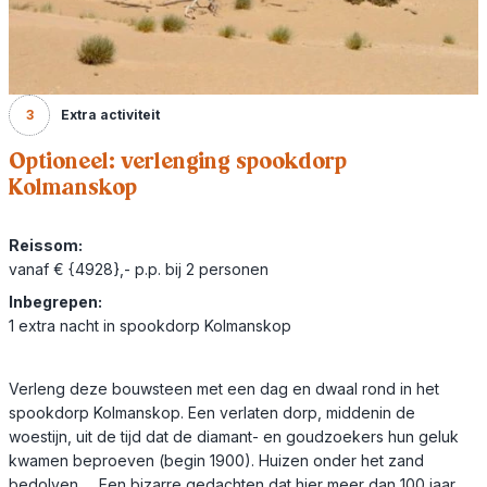
3
Extra activiteit
Optioneel: verlenging spookdorp
Kolmanskop
Reissom:
vanaf € {4928},- p.p. bij 2 personen
Inbegrepen:
1 extra nacht in spookdorp Kolmanskop
Verleng deze bouwsteen met een dag en dwaal rond in het
spookdorp Kolmanskop. Een verlaten dorp, middenin de
woestijn, uit de tijd dat de diamant- en goudzoekers hun geluk
kwamen beproeven (begin 1900). Huizen onder het zand
bedolven… Een bizarre gedachten dat hier meer dan 100 jaar