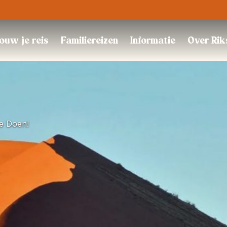
Trustpilot
ouw je reis
Familiereizen
Informatie
Over Rik
e Doen!