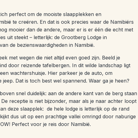
zich perfect om de mooiste slaapplekken en
ibië te creëren. En dat is ook precies waar de Namibiërs
s nog mooier dan de andere, maar er is er één die echt met
 uit steekt – letterlijk: de Grootberg Lodge in
n van de bezienswaardigheden in Namibië.
ek met wegen die niet altijd even goed zijn. Beeld je
nd door reizende tafelbergen. In dit wilde landschap ligt
een wachtershuisje. Hier parkeer je de auto, om
 jeep. Dat is toch best wel spannend. Waar ga je heen?
boven snel duidelijk: aan de andere kant van de berg staan
 De receptie is niet bijzonder, maar als je naar achter loopt
n deze slaapplek: de hele lodge is letterlijk op de rand
ijkt dus uit op een prachtige vallei omringd door naburige
WOW! Perfect voor je reis door Namibië.