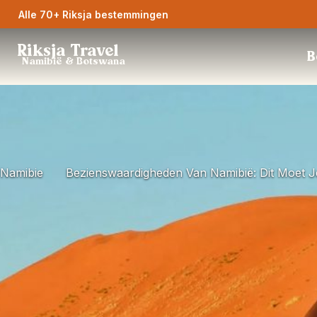
Alle 70+ Riksja bestemmingen
Riksja Travel
B
Namibië & Botswana
Namibie
Bezienswaardigheden Van Namibië: Dit Moet J