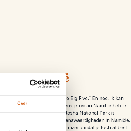
dreis Namibië
 aan Afrika, dan denk je aan de Big Five.” En nee, ik kan
Over
úrlijk is dat ook zo. Ook tijdens je reis in Namibië heb je
d van Afrika te spotten. Het Etosha National Park is
stek, één van de bijzondere bezienswaardigheden in Namibië.
met je eigen auto op avontuur, maar omdat je toch al best