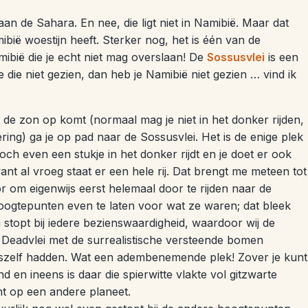
 aan de Sahara. En nee, die ligt niet in Namibië. Maar dat
bië woestijn heeft. Sterker nog, het is één van de
ibië die je echt niet mag overslaan! De
Sossusvlei
is een
 die niet gezien, dan heb je Namibië niet gezien … vind ik
 de zon op komt (normaal mag je niet in het donker rijden,
ering) ga je op pad naar de Sossusvlei. Het is de enige plek
och even een stukje in het donker rijdt en je doet er ook
nt al vroeg staat er een hele rij. Dat brengt me meteen tot
or om eigenwijs eerst helemaal door te rijden naar de
oogtepunten even te laten voor wat ze waren; dat bleek
topt bij iedere bezienswaardigheid, waardoor wij de
 Deadvlei met de surrealistische versteende bomen
szelf hadden. Wat een adembenemende plek! Zover je kunt
nd en ineens is daar die spierwitte vlakte vol gitzwarte
ht op een andere planeet.