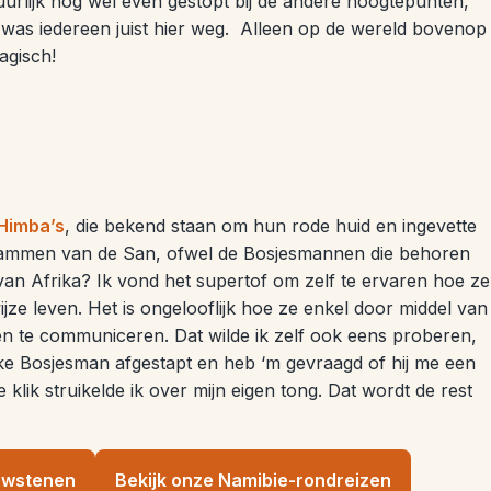
urlijk nog wel even gestopt bij de andere hoogtepunten,
as iedereen juist hier weg. Alleen op de wereld bovenop
agisch!
Himba’s
, die bekend staan om hun rode huid en ingevette
afstammen van de San, ofwel de Bosjesmannen die behoren
van Afrika? Ik vond het supertof om zelf te ervaren hoe ze
ijze leven. Het is ongelooflijk hoe ze enkel door middel van
en te communiceren. Dat wilde ik zelf ook eens proberen,
jke Bosjesman afgestapt en heb ‘m gevraagd of hij me een
te klik struikelde ik over mijn eigen tong. Dat wordt de rest
uwstenen
Bekijk onze Namibie-rondreizen