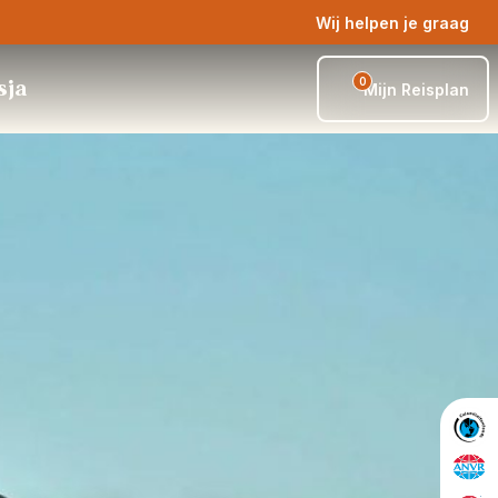
Wij helpen je graag
0
sja
Mijn Reisplan