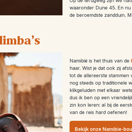
Op de terugweg zijn we natu
waaronder Dune 45. En nu w
de beroemdste zandduin. M
Himba's
Namibië is het thuis van de
haar. Wist je dat ook zij 
tot de allereerste stammen 
nog steeds op traditionele w
klikgeluiden met elkaar wet
dus ik ben op een vriendeli
zin kon leren: al bij de eers
van de reis hard oefenen!
Bekijk onze Namibie-bo