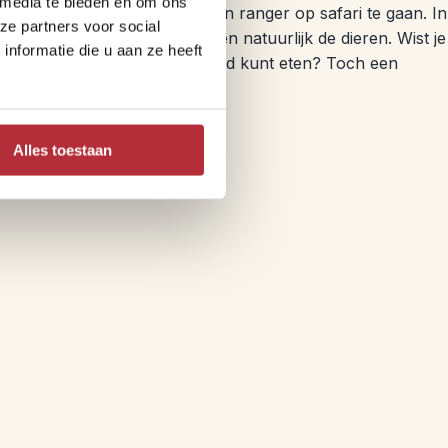
 media te bieden en om ons
 het wel even lekker om met een ranger op safari te gaan. In
ze partners voor social
over de omgeving, de planten en natuurlijk de dieren. Wist je
nformatie die u aan ze heeft
adjes van de spekboom heel goed kunt eten? Toch een
alt in de rimboe …
Alles toestaan