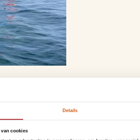
n ranger tijdens je ron
Ik hoor het overal: “Denk je
Details
het niet ontkennen, want natú
volop kans om het grote wil
daarvoor dé locatie bij uit
 van cookies
Je kunt hier op zich prima 