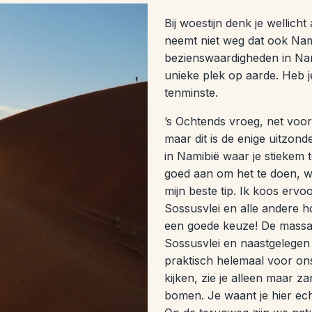
Bij woestijn denk je wellicht
neemt niet weg dat ook Nami
bezienswaardigheden in Nam
unieke plek op aarde. Heb je
tenminste.
’s Ochtends vroeg, net voor
maar dit is de enige uitzond
in Namibië waar je stiekem t
goed aan om het te doen, wa
mijn beste tip. Ik koos ervo
Sossusvlei en alle andere h
een goede keuze! De massa s
Sossusvlei en naastgelegen
praktisch helemaal voor on
kijken, zie je alleen maar za
bomen. Je waant je hier ec