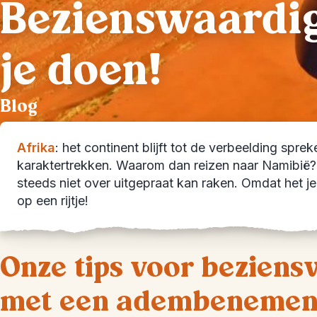
Bezienswaardig
je doen!
Blog
Afrika
: het continent blijft tot de verbeelding sprek
karaktertrekken. Waarom dan reizen naar Namibië? O
steeds niet over uitgepraat kan raken. Omdat het j
op een rijtje!
Onze tips voor bezie
met een adembenemend 