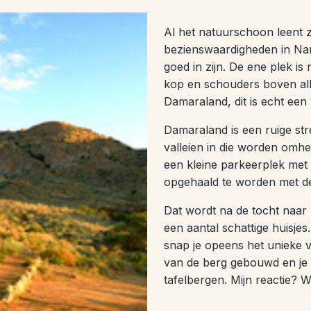
Al het natuurschoon leent 
bezienswaardigheden in Nam
goed in zijn. De ene plek i
kop en schouders boven alles
Damaraland, dit is echt ee
Damaraland is een ruige stre
valleien in die worden omhei
een kleine parkeerplek met 
opgehaald te worden met de
Dat wordt na de tocht naar 
een aantal schattige huisjes.
snap je opeens het unieke va
van de berg gebouwd en je k
tafelbergen. Mijn reactie? 