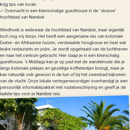
krijg tips van locals
✓ Overnacht in een kleinschalige guesthouse in de 'dorpse'
hoofdstad van Namibië
Windhoek is weliswaar de hoofdstad van Namibië, maar eigenlijk
toch nog vrij dorps. Het heeft een aangename mix van koloniale
Duitse- en Afrikaanse huizen, verdwaalde hoogbouw en heel wat
leuke restaurants en pubs. Je wordt opgehaald van de luchthaven
en naar het centrum gebracht. Hier slaap je in een kleinschalig
guesthouse. ’s Middags kan je op pad met de wandelroute die je
langs koloniale plekjes en gezellige koffietentjes brengt, maar je
kan natuurlijk ook gewoon in de tuin of bij het zwembad bijkomen
van de vlucht. Onze lokale vertegenwoordiger overhandigt je een
persoonlijk informatiepakket met routebeschrijving en geeft je de
laatste tips voor je Namibië reis.