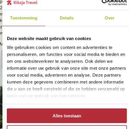
plekken staan hekjes en voldoende aanduidingen. Een must is de
2-2,5 uur durende trail die start bij Las Pailas en je langs pruttelende
modderpoelen, zwavelgaten en langs woudreuzen brengt. Verder
Toestemming
Details
Over
kun je er langere hikes maken naar verschillende watervallen,
zoals La Cangreja en Escondida. Vergeet niet dat het park op
maandag altijd gesloten is.
Deze website maakt gebruik van cookies
Meer informatie vind je terug bij de
Rincon Bouwsteen
.
We gebruiken cookies om content en advertenties te
personaliseren, om functies voor social media te bieden en
om ons websiteverkeer te analyseren. Ook delen we
informatie over uw gebruik van onze site met onze partners
voor social media, adverteren en analyse. Deze partners
kunnen deze gegevens combineren met andere informatie
die u aan ze heeft verstrekt of die ze hebben verzameld op
basis van uw gebruik van hun services.
Alles toestaan