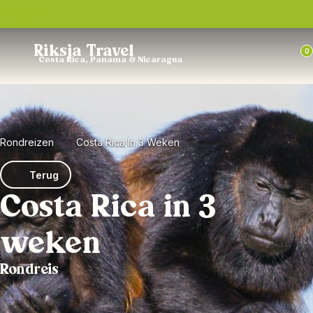
Trustpilot
Riksja Travel
0
Costa Rica, Panama & Nicaragua
Rondreizen
Costa Rica In 3 Weken
Terug
Costa Rica in 3
weken
Rondreis