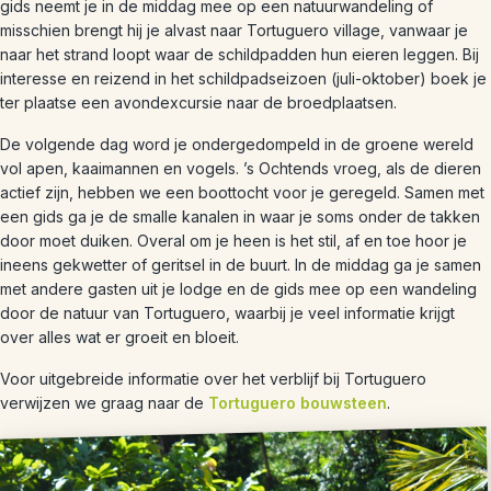
gids neemt je in de middag mee op een natuurwandeling of
misschien brengt hij je alvast naar Tortuguero village, vanwaar je
naar het strand loopt waar de schildpadden hun eieren leggen. Bij
interesse en reizend in het schildpadseizoen (juli-oktober) boek je
ter plaatse een avondexcursie naar de broedplaatsen.
De volgende dag word je ondergedompeld in de groene wereld
vol apen, kaaimannen en vogels. ’s Ochtends vroeg, als de dieren
actief zijn, hebben we een boottocht voor je geregeld. Samen met
een gids ga je de smalle kanalen in waar je soms onder de takken
door moet duiken. Overal om je heen is het stil, af en toe hoor je
ineens gekwetter of geritsel in de buurt. In de middag ga je samen
met andere gasten uit je lodge en de gids mee op een wandeling
door de natuur van Tortuguero, waarbij je veel informatie krijgt
over alles wat er groeit en bloeit.
Voor uitgebreide informatie over het verblijf bij Tortuguero
verwijzen we graag naar de
Tortuguero bouwsteen
.