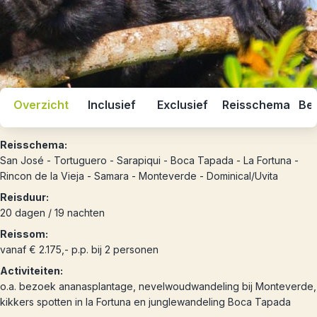
Overzicht
Inclusief
Exclusief
Reisschema
Bes
Reisschema:
San José - Tortuguero - Sarapiqui - Boca Tapada - La Fortuna -
Rincon de la Vieja - Samara - Monteverde - Dominical/Uvita
Reisduur:
20 dagen / 19 nachten
Reissom:
vanaf € 2.175,- p.p. bij 2 personen
Activiteiten:
o.a. bezoek ananasplantage, nevelwoudwandeling bij Monteverde,
kikkers spotten in la Fortuna en junglewandeling Boca Tapada