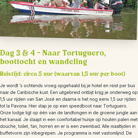
Dag 3 & 4 – Naar Tortuguero,
boottocht en wandeling
Reistijd: circa 5 uur (waarvan 1,5 uur per boot)
Je wordt ’s ochtends vroeg opgehaald bij je hotel en reist per bus
naar de Caribische kust. Een uitgebreid ontbijt krijg je onderweg op
1,5 uur rijden van San José en daarna is het nog eens 1,5 uur rijden
tot la Pavona. Hier stap je op een speedboot naar Tortuguero.
Onze lodge ligt op één van de landtongen in de groene jungle aan
het kanaal. Je slaapt in een comfortabel huisje op houten palen met
douche, toilet, fan, horren en er is een zwembad. Alle maaltijden in
buffetvorm zijn inbegrepen. Je programma is niet vastomlijnd. De