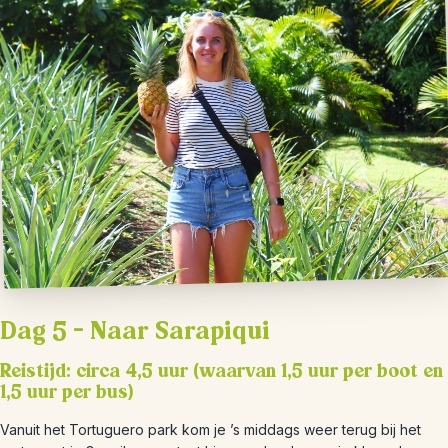
Dag 5 – Naar Sarapiqui
Reistijd: circa 4,5 uur (waarvan 1,5 uur per boot en
1,5 uur per bus)
Vanuit het Tortuguero park kom je ’s middags weer terug bij het