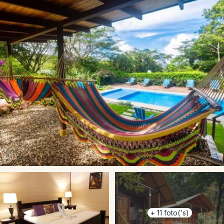
+
11
foto('s)