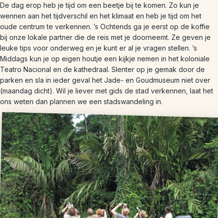
De dag erop heb je tijd om een beetje bij te komen. Zo kun je
wennen aan het tijdverschil en het klimaat en heb je tijd om het
oude centrum te verkennen. ’s Ochtends ga je eerst op de koffie
bij onze lokale partner die de reis met je doorneemt. Ze geven je
leuke tips voor onderweg en je kunt er al je vragen stellen. ’s
Middags kun je op eigen houtje een kijkje nemen in het koloniale
Teatro Nacional en de kathedraal. Slenter op je gemak door de
parken en sla in ieder geval het Jade- en Goudmuseum niet over
(maandag dicht). Wil je liever met gids de stad verkennen, laat het
ons weten dan plannen we een stadswandeling in.