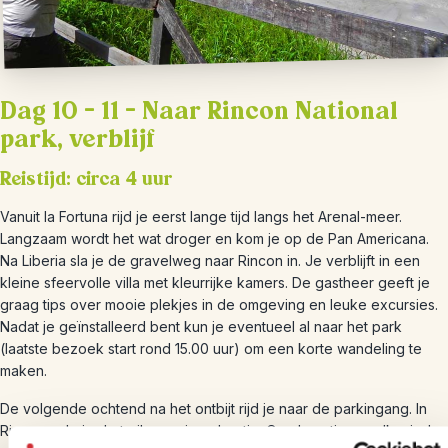
Dag 10 – 11 – Naar Rincon National
park, verblijf
Reistijd: circa 4 uur
Vanuit la Fortuna rijd je eerst lange tijd langs het Arenal-meer.
Langzaam wordt het wat droger en kom je op de Pan Americana.
Na Liberia sla je de gravelweg naar Rincon in. Je verblijft in een
kleine sfeervolle villa met kleurrijke kamers. De gastheer geeft je
graag tips over mooie plekjes in de omgeving en leuke excursies.
Nadat je geïnstalleerd bent kun je eventueel al naar het park
(laatste bezoek start rond 15.00 uur) om een korte wandeling te
maken.
De volgende ochtend na het ontbijt rijd je naar de parkingang. In
Rincon volg je de trails op eigen houtje. Om de actieve vulkanische