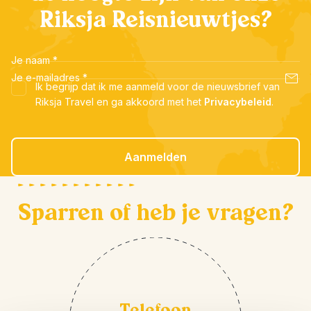
Riksja Reisnieuwtjes?
Je naam
*
Je e-mailadres
*
Ik begrijp dat ik me aanmeld voor de nieuwsbrief van
Riksja Travel en ga akkoord met het
Privacybeleid
.
Aanmelden
Sparren of heb je vragen?
Telefoon