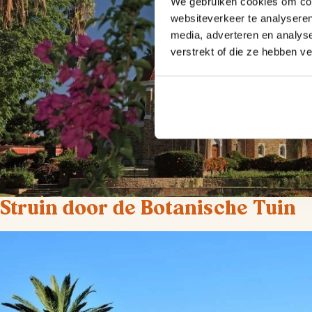
We gebruiken cookies om cont
websiteverkeer te analyseren
media, adverteren en analys
verstrekt of die ze hebben v
Struin door de Botanische Tuin