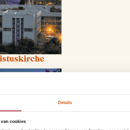
istuskirche
De Christuskirche is missc
beroemde kerk werd in 191
stijlen. De karakteristiek
een geliefd fotomoment voor
Details
een perfect startpunt voor
van binnen bekijken, waar j
charme uitstraalt.
 van cookies