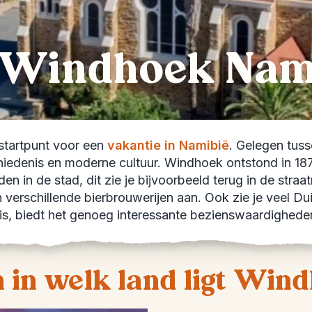
n Windhoek Nam
 startpunt voor een
vakantie in Namibië
. Gelegen tus
iedenis en moderne cultuur. Windhoek ontstond in 1871
eden in de stad, dit zie je bijvoorbeeld terug in de stra
en verschillende bierbrouwerijen aan. Ook zie je veel Dui
, biedt het genoeg interessante bezienswaardigheden
 in welk land ligt Win