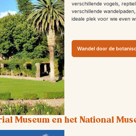
verschillende vogels, reptie
verschillende wandelpaden, 
ideale plek voor wie even w
Wandel door de botanis
ial Museum en het National Mus