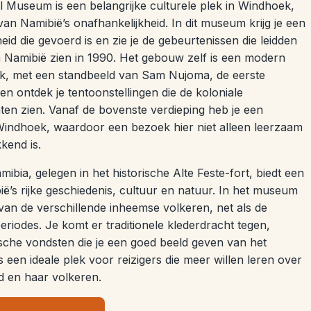
Museum is een belangrijke culturele plek in Windhoek,
van Namibië’s onafhankelijkheid. In dit museum krijg je een
heid die gevoerd is en zie je de gebeurtenissen die leidden
n Namibië zien in 1990. Het gebouw zelf is een modern
k, met een standbeeld van Sam Nujoma, de eerste
en ontdek je tentoonstellingen die de koloniale
ten zien. Vanaf de bovenste verdieping heb je een
Windhoek, waardoor een bezoek hier niet alleen leerzaam
kend is.
bia, gelegen in het historische Alte Feste-fort, biedt een
ë’s rijke geschiedenis, cultuur en natuur. In het museum
es van de verschillende inheemse volkeren, net als de
eriodes. Je komt er traditionele klederdracht tegen,
che vondsten die je een goed beeld geven van het
s een ideale plek voor reizigers die meer willen leren over
d en haar volkeren.