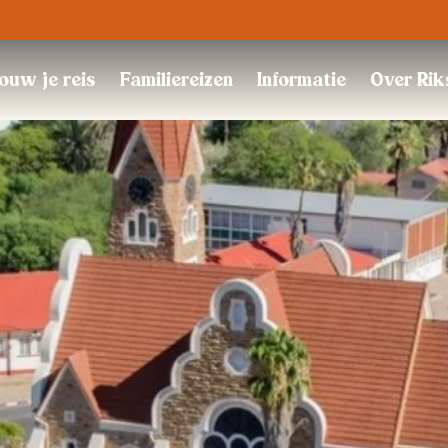
Trustpilot
ouw je reis
Familiereizen
Informatie
Over Rik