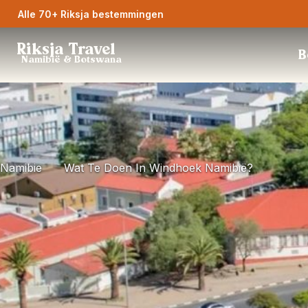
Alle 70+ Riksja bestemmingen
Riksja Travel
B
Namibië & Botswana
Namibie
Wat Te Doen In Windhoek Namibië?