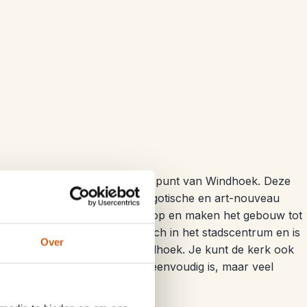
hien wel het meest herkenbare punt van Windhoek. Deze
0 gebouwd en is een mix van gotische en art-nouveau
e rode dakpannen vallen meteen op en maken het gebouw tot
 reizigers. De kerk bevindt zich in het stadscentrum en is
Over
 een stadswandeling door Windhoek. Je kunt de kerk ook
e zult zien dat de binnenkant eenvoudig is, maar veel