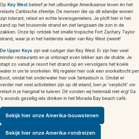
Op
Key West
beleef je het uitbundige Amerikaanse leven én het
relaxte Caribische sfeertje. De mensen die op dit eilandje wonen
zijn tolerant, relaxt en echte levensgenieters. Je ploft hier in het
zand op het bruisende strand en ziet langzaam de zon in de
zakken. Onze tip: ontdek het smalle tropische Fort Zachary Taylor
strand, waar je in het helderste water van Key West zwemt!
De Upper Keys
zijn wat rustiger dan Key West. Er zijn hier veel
minder restaurants en je ontsnapt even lekker aan de drukte. Je
stapt zo vanuit je resort het strand op en vervolgens het koele
water in om te snorkelen. Wij regelen hier ook een snorkeltocht per
boot, omdat het onderwater hier ook fantastisch is. Omdat er
verder niet veel activiteiten zijn op dit eiland, ben je ‘verplicht’ om
relaxt in je hangmat te luieren. Dit vonden wij helemáál niet erg! Ga
’s avonds gezellig iets drinken in het Morada Bay beach café.
Bekijk hier onze Amerika-bouwstenen
Bekijk hier onze Amerika-rondreizen