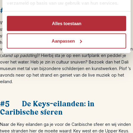
verzameld op basis van uw gebruik van hun services.
#4 Actief bezig in St. Pete’s
Wil je niet de hoofdprijs betalen, maar wil je wel naar hagelwitte
Alles toestaan
stranden in Florida?
St. Pete’s beach
, it is! Hier heb je witte
stranden, een knus hotel en gezellige barretjes – maar dat alles
Aanpassen
heel betaalbaar. Ga mee met een dolfijnentour of neem zelf een
verfrissende duik in de zee. Wil je actief bezig zijn? Ga dan suppen
(
stand up paddling
)! Hierbij sta je op een surfplank en peddel je
over het water. Heb je zin in cultuur snuiven? Bezoek dan het Dali
museum met tal van bijzondere schilderijen en kunstwerken. Plof ’s
avonds neer op het strand en geniet van de live muziek op het
eiland.
#5 De Keys-eilanden: in
Caribische sferen
Naar de Key eilanden ga je voor de Caribische sfeer en wij vinden
twee stranden hier de moeite waard: Key west en de Upper Keys.