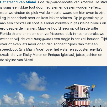
Het strand van Miami
is dé
Baywatch
-locatie van Amerika. De stad
is soms een tikkie fout door het ‘zien en gezien worden’-effect,
maar we vinden de plek wel de moeite waard om hier even te zijn.
Leg je handdoek neer en kom lekker relaxen. Op je gemak nip je
aan een cocktail en spot je allerlei vrouwen in (te) kleine bikini’s en
erg gespierde mannen. Maak je hoofd leeg op dit brede witte
Florida strand en neem een verfrissende duik in het helderblauwe
water, terwijl de vele
bodyguards
een oogje in het zeil houden. Tijd
over of even iets meer doen dan zonnen? Sjees dan met een
speedboot (à la Miami Vice) over het water en spot sterrenvilla’s
(zoals die van Ricky Martin en Enrique Iglesias), jetset jachten en
de skyline van Miami.