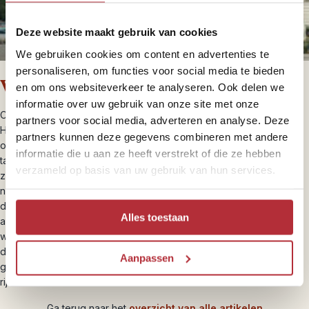
Deze website maakt gebruik van cookies
We gebruiken cookies om content en advertenties te
personaliseren, om functies voor social media te bieden
Vervoer in de stad
en om ons websiteverkeer te analyseren. Ook delen we
informatie over uw gebruik van onze site met onze
Ook in de stad zijn er veel verschillende vervoersmiddelen. In
partners voor social media, adverteren en analyse. Deze
Havana en Varadero rijden cocataxi’s rond, die een beetje lijken
partners kunnen deze gegevens combineren met andere
op gemotoriseerde halve kokosnoten. Natuurlijk zijn er gewone
informatie die u aan ze heeft verstrekt of die ze hebben
taxi’s, maar je kunt je ook in een oldtimer taxi laten vervoeren. Ze
verzameld op basis van uw gebruik van hun services.
zijn vaak iets minder comfortabel en stoppen vaak onderweg om
nog wat andere reizigers mee te nemen, maar de ervaring is
daardoor wel specialer. Ten slotte zijn er fietstaxi’s (voor korte
Alles toestaan
afstanden) of kun je achterin de koets springen van een paard en
wagen. Zorg in alle gevallen dat je eerst een prijs afspreekt voor
de rit, voordat je instapt. Kijk ook niet verbaast op als naast je een
Aanpassen
gele connection bus voorbij rijdt met het bordje buiten gebruik. Er
rijden er heel wat rond in Cuba.
Ga terug naar het
overzicht van alle artikelen