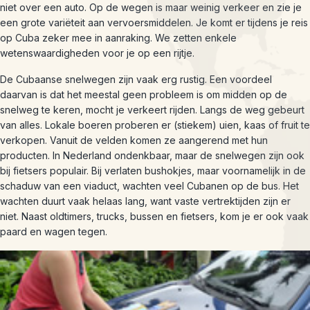
niet over een auto. Op de wegen is maar weinig verkeer en zie je
een grote variëteit aan vervoersmiddelen. Je komt er tijdens je reis
op Cuba zeker mee in aanraking. We zetten enkele
wetenswaardigheden voor je op een rijtje.
De Cubaanse snelwegen zijn vaak erg rustig. Een voordeel
daarvan is dat het meestal geen probleem is om midden op de
snelweg te keren, mocht je verkeert rijden. Langs de weg gebeurt
van alles. Lokale boeren proberen er (stiekem) uien, kaas of fruit te
verkopen. Vanuit de velden komen ze aangerend met hun
producten. In Nederland ondenkbaar, maar de snelwegen zijn ook
bij fietsers populair. Bij verlaten bushokjes, maar voornamelijk in de
schaduw van een viaduct, wachten veel Cubanen op de bus. Het
wachten duurt vaak helaas lang, want vaste vertrektijden zijn er
niet. Naast oldtimers, trucks, bussen en fietsers, kom je er ook vaak
paard en wagen tegen.