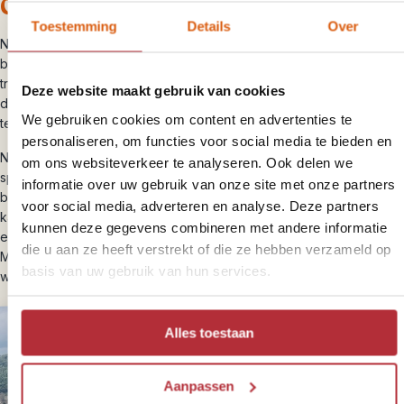
Chiang Mai
Toestemming
Details
Over
Na het ontbijt wandel je door de heuvels geleidelijk terug naar de
bewoonde wereld. Tijdens de trek vertelt de gids je meer over de
tropische vegetatie. Hij laat je wilde kruiden en paddenstoelen zien
Deze website maakt gebruik van cookies
die hier het hele jaar groeien. Tijdens de lunch heb je alle tijd om bij
We gebruiken cookies om content en advertenties te
te komen bij de waterval.
personaliseren, om functies voor social media te bieden en
Na de pauze reis je per trekking truck naar de rivier. Je zakt op
om ons websiteverkeer te analyseren. Ook delen we
spectaculaire wijze in ongeveer 45 minuten de rivier af op een
informatie over uw gebruik van onze site met onze partners
bamboevlot. De rivier stroomt tussen dichtbegroeide bergen en
voor social media, adverteren en analyse. Deze partners
kale rotsen. Onderweg zie je veel wilde bananenbomen. Aan het
kunnen deze gegevens combineren met andere informatie
eind van de dag word je met een trekking truck terug naar Chiang
die u aan ze heeft verstrekt of die ze hebben verzameld op
Mai gebracht, op de terugweg kan er nog een stop gemaakt
basis van uw gebruik van hun services.
worden bij een lokale markt.
Alles toestaan
Aanpassen