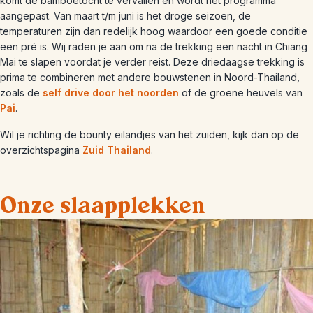
komt de bamboetocht te vervallen en wordt het programma
aangepast. Van maart t/m juni is het droge seizoen, de
temperaturen zijn dan redelijk hoog waardoor een goede conditie
een pré is. Wij raden je aan om na de trekking een nacht in Chiang
Mai te slapen voordat je verder reist. Deze driedaagse trekking is
prima te combineren met andere bouwstenen in Noord-Thailand,
zoals de
self drive door het noorden
of de groene heuvels van
Pai
.
Wil je richting de bounty eilandjes van het zuiden, kijk dan op de
overzichtspagina
Zuid Thailand
.
Onze slaapplekken