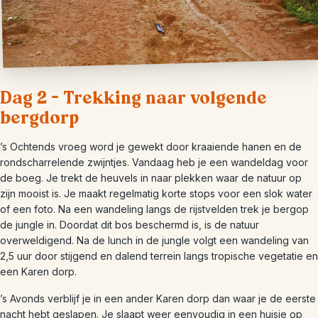
Dag 2 – Trekking naar volgende
bergdorp
’s Ochtends vroeg word je gewekt door kraaiende hanen en de
rondscharrelende zwijntjes. Vandaag heb je een wandeldag voor
de boeg. Je trekt de heuvels in naar plekken waar de natuur op
zijn mooist is. Je maakt regelmatig korte stops voor een slok water
of een foto. Na een wandeling langs de rijstvelden trek je bergop
de jungle in. Doordat dit bos beschermd is, is de natuur
overweldigend. Na de lunch in de jungle volgt een wandeling van
2,5 uur door stijgend en dalend terrein langs tropische vegetatie en
een Karen dorp.
’s Avonds verblijf je in een ander Karen dorp dan waar je de eerste
nacht hebt geslapen. Je slaapt weer eenvoudig in een huisje op