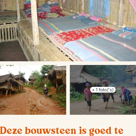
+
1
foto('s)
Deze bouwsteen is goed te